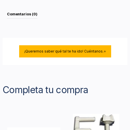
Comentarios (0)
¡Queremos saber qué tal te ha ido! Cuéntanos.⭐
Completa tu compra