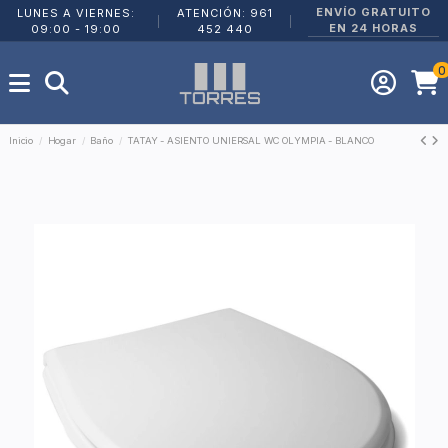
ENVÍO GRATUITO
LUNES A VIERNES:
ATENCIÓN: 961
|
|
EN 24 HORAS
09:00 - 19:00
452 440
0
Inicio
Hogar
Baño
TATAY - ASIENTO UNIERSAL WC OLYMPIA - BLANCO