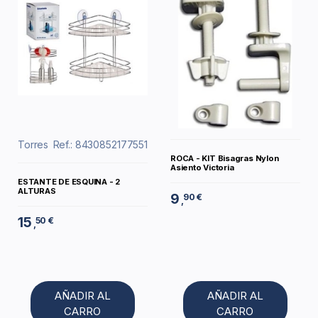
Torres
Ref.: 8430852177551
ROCA - KIT Bisagras Nylon
Asiento Victoria
ESTANTE DE ESQUINA - 2
ALTURAS
9
90 €
,
15
50 €
,
AÑADIR AL
AÑADIR AL
CARRO
CARRO