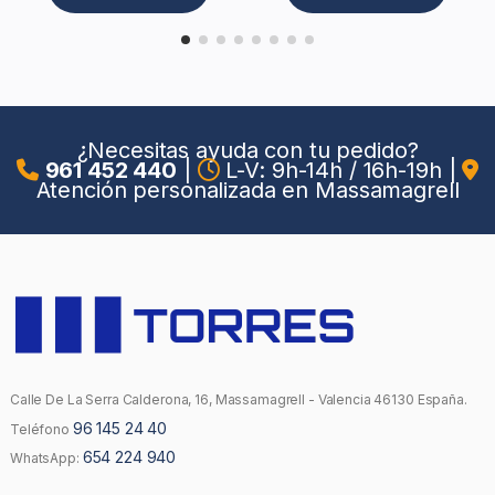
¿Necesitas ayuda con tu pedido?
961 452 440
|
L-V: 9h-14h / 16h-19h
|
Atención personalizada en Massamagrell
Calle De La Serra Calderona, 16, Massamagrell - Valencia 46130 España.
96 145 24 40
Teléfono
654 224 940
WhatsApp: