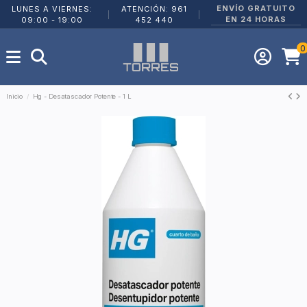
ENVÍO GRATUITO
LUNES A VIERNES:
ATENCIÓN: 961
|
|
EN 24 HORAS
09:00 - 19:00
452 440
0
Inicio
Hg - Desatascador Potente - 1 L