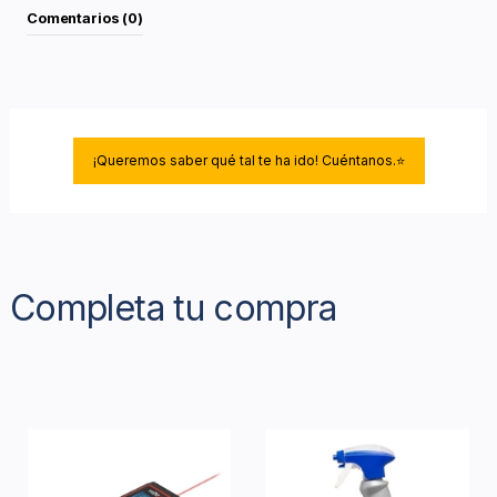
Comentarios (0)
¡Queremos saber qué tal te ha ido! Cuéntanos.⭐
Completa tu compra