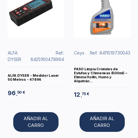
ALFA
Ref.:
Ceys
Ref.: 8411519730043
DYSER
8425160478964
PASO Limpia Cristales de
Estufas y Chimeneas (500ml) –
ALFA DYSER - Medidor Laser
Elimina Hollín, Humo y
50 Metros - 47896
Alquitrán...
96
50 €
12
,
75 €
,
AÑADIR AL
AÑADIR AL
CARRO
CARRO