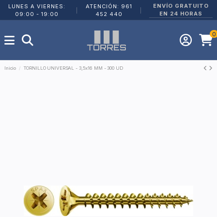
ENVÍO GRATUITO
LUNES A VIERNES:
ATENCIÓN: 961
|
|
EN 24 HORAS
09:00 - 19:00
452 440
0
Inicio
TORNILLO UNIVERSAL - 3,5x16 MM - 300 UD