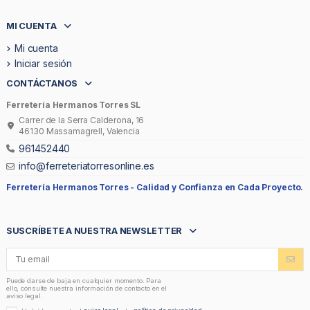
MI CUENTA
Mi cuenta
Iniciar sesión
CONTÁCTANOS
Ferretería Hermanos Torres SL
Carrer de la Serra Calderona, 16
46130 Massamagrell, Valencia
961452440
info@ferreteriatorresonline.es
Ferretería Hermanos Torres -
Calidad y Confianza en Cada Proyecto.
SUSCRÍBETE A NUESTRA NEWSLETTER
Puede darse de baja en cualquier momento. Para
ello, consulte nuestra información de contacto en el
aviso legal.