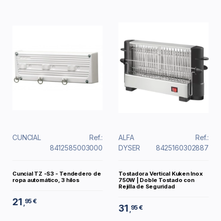
CUNCIAL
Ref.:
ALFA
Ref.:
8412585003000
DYSER
8425160302887
Cuncial TZ -S3 - Tendedero de
Tostadora Vertical Kuken Inox
ropa automático, 3 hilos
750W | Doble Tostado con
Rejilla de Seguridad
21
95 €
,
31
95 €
,