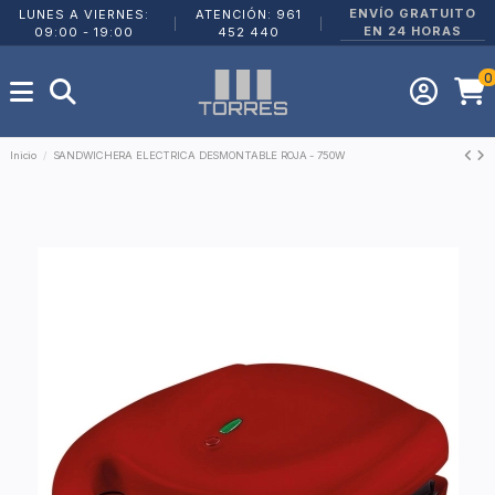
ENVÍO GRATUITO
LUNES A VIERNES:
ATENCIÓN: 961
|
|
EN 24 HORAS
09:00 - 19:00
452 440
0
Inicio
SANDWICHERA ELECTRICA DESMONTABLE ROJA - 750W