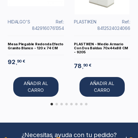
HIDALGO'S
Ref.:
PLASTIKEN
Ref.:
8429160761354
8412524024066
Mesa Plegable Redonda Efecto
PLASTIKEN - Medio Armario
Granito Blanco - 120 x 74 CM
Con Dos Baldas 70x44x88 CM
- 9205
92
90 €
,
78
90 €
,
AÑADIR AL
AÑADIR AL
CARRO
CARRO
¿Necesitas ayuda con tu pedido?