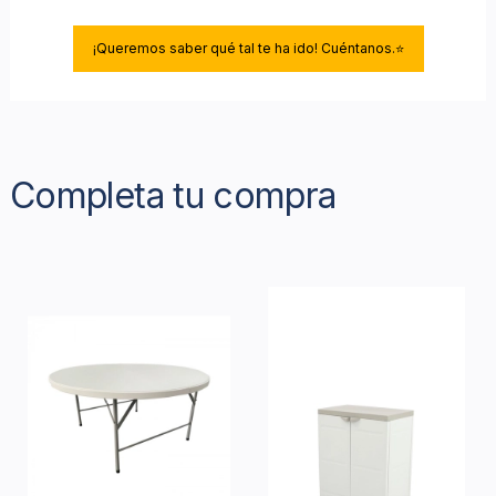
¡Queremos saber qué tal te ha ido! Cuéntanos.⭐
Completa tu compra