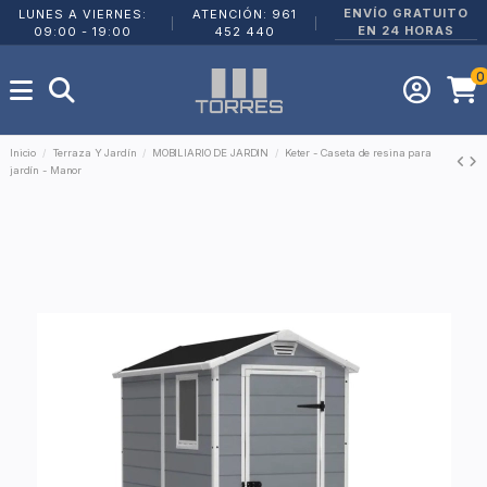
ENVÍO GRATUITO
LUNES A VIERNES:
ATENCIÓN: 961
|
|
EN 24 HORAS
09:00 - 19:00
452 440
0
Inicio
Terraza Y Jardín
MOBILIARIO DE JARDIN
Keter - Caseta de resina para
jardín - Manor