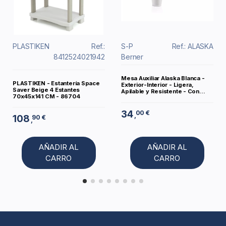
PLASTIKEN
Ref.:
S-P
Ref.: ALASKA
8412524021942
Berner
Mesa Auxiliar Alaska Blanca -
PLASTIKEN - Estantería Space
Exterior-Interior - Ligera,
Saver Beige 4 Estantes
Apilable y Resistente - Con...
70x45x141 CM - 86704
34
00 €
,
108
90 €
,
AÑADIR AL
AÑADIR AL
CARRO
CARRO