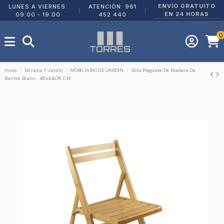
ENVÍO GRATUITO
LUNES A VIERNES:
ATENCIÓN: 961
|
|
EN 24 HORAS
09:00 - 19:00
452 440
0
Inicio
Terraza Y Jardín
MOBILIARIO DE JARDIN
Silla Plegable De Madera De
Bambú Biano - 46x44x78 CM