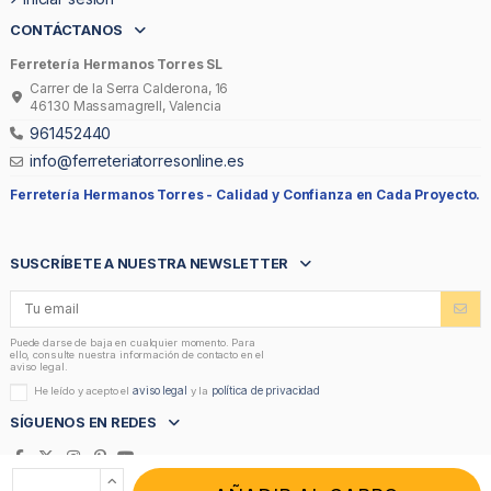
CONTÁCTANOS
Ferretería Hermanos Torres SL
Carrer de la Serra Calderona, 16
46130 Massamagrell, Valencia
961452440
info@ferreteriatorresonline.es
Ferretería Hermanos Torres -
Calidad y Confianza en Cada Proyecto.
SUSCRÍBETE A NUESTRA NEWSLETTER
Puede darse de baja en cualquier momento. Para
ello, consulte nuestra información de contacto en el
aviso legal.
aviso legal
política de privacidad
He leído y acepto el
y la
SÍGUENOS EN REDES