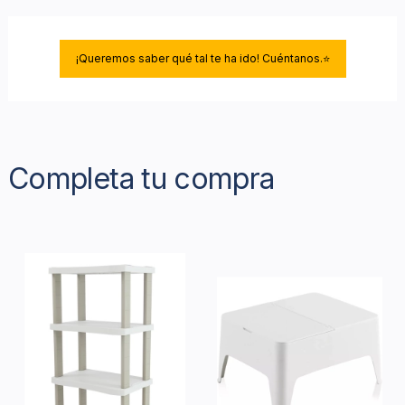
¡Queremos saber qué tal te ha ido! Cuéntanos.⭐
Completa tu compra