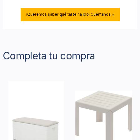
¡Queremos saber qué tal te ha ido! Cuéntanos.⭐
Completa tu compra