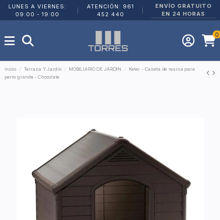
ENVÍO GRATUITO
LUNES A VIERNES:
ATENCIÓN: 961
|
|
EN 24 HORAS
09:00 - 19:00
452 440
0
Inicio
Terraza Y Jardín
MOBILIARIO DE JARDIN
Keter - Caseta de resina para
perro grande - Chocolate