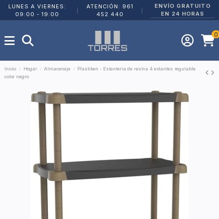
ENVÍO GRATUITO
LUNES A VIERNES:
ATENCIÓN: 961
|
|
EN 24 HORAS
09:00 - 19:00
452 440
0
Inicio
Hogar
Almacenaje
Plastiken - Estanteria de resina 4 estantes regulable
color negro