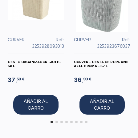
CURVER
Ref.:
CURVER
Ref.:
3253928093013
3253923676037
CESTO ORGANIZADOR -JUTE-
CURVER - CESTA DE ROPA KNIT
58 L
AZUL BRUMA - 57 L
37
36
50 €
90 €
,
,
AÑADIR AL
AÑADIR AL
CARRO
CARRO