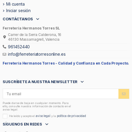
Mi cuenta
Iniciar sesión
CONTÁCTANOS
Ferretería Hermanos Torres SL
Carrer de la Serra Calderona, 16
46130 Massamagrell, Valencia
961452440
info@ferreteriatorresonline.es
Ferretería Hermanos Torres -
Calidad y Confianza en Cada Proyecto.
SUSCRÍBETE A NUESTRA NEWSLETTER
Puede darse de baja en cualquier momento. Para
ello, consulte nuestra información de contacto en el
aviso legal.
aviso legal
política de privacidad
He leído y acepto el
y la
SÍGUENOS EN REDES