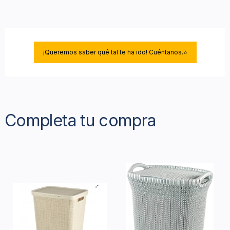
¡Queremos saber qué tal te ha ido! Cuéntanos.⭐
Completa tu compra