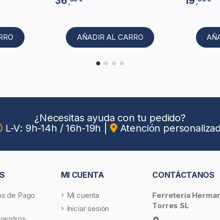
36
19
,
,
ARRO
AÑADIR AL CARRO
AÑ
¿Necesitas ayuda con tu pedido?
L-V: 9h-14h / 16h-19h
|
Atención personaliza
S
MI CUENTA
CONTÁCTANOS
s de Pago
Mi cuenta
Ferretería Herma
Torres SL
Iniciar sesión
nosotros