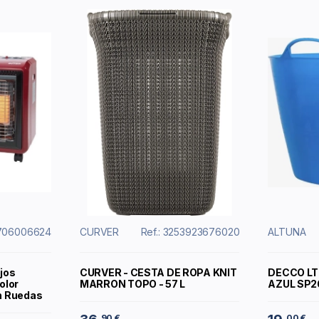
4706006624
CURVER
Ref.: 3253923676020
ALTUNA
ojos
CURVER - CESTA DE ROPA KNIT
DECCO LT
olor
MARRON TOPO - 57 L
AZUL SP26
on Ruedas
90 €
00 €