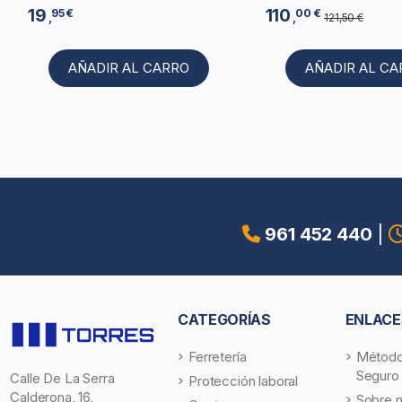
19
110
95 €
00 €
,
,
121,50 €
AÑADIR AL CARRO
AÑADIR AL C
961 452 440
|
CATEGORÍAS
ENLACE
Ferretería
Método
Seguro
Calle De La Serra
Protección laboral
Calderona, 16,
Sobre 