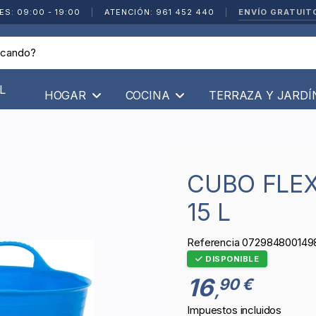
ENVÍO GRATUIT
ES: 09:00 - 19:00
|
ATENCIÓN: 961 452 440
|
L
HOGAR
COCINA
TERRAZA Y JARD
CUBO FLEXIBLE MULTIUSOS AZUL -
15 L
Referencia
072984800149
DISPONIBLE
16
90 €
,
Impuestos incluidos