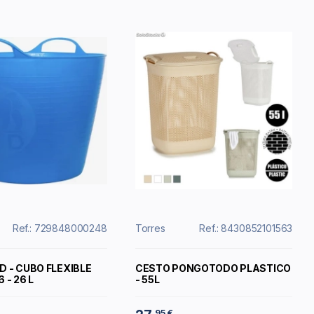
Ref.: 729848000248
Torres
Ref.: 8430852101563
D - CUBO FLEXIBLE
CESTO PONGOTODO PLASTICO
 - 26 L
- 55L
95 €