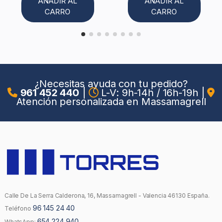
AÑADIR AL
AÑADIR AL
CARRO
CARRO
¿Necesitas ayuda con tu pedido?
961 452 440
|
L-V: 9h-14h / 16h-19h
|
Atención personalizada en Massamagrell
Calle De La Serra Calderona, 16, Massamagrell - Valencia 46130 España.
96 145 24 40
Teléfono
654 224 940
WhatsApp: