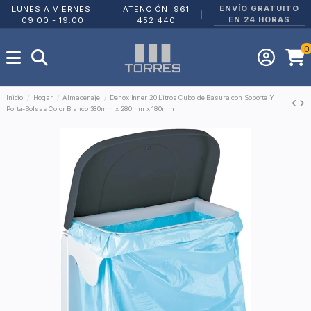
ENVÍO GRATUITO
LUNES A VIERNES:
ATENCIÓN: 961
|
|
EN 24 HORAS
09:00 - 19:00
452 440
0
Inicio
Hogar
Almacenaje
Denox Inner 20 Litros Cubo de Basura con Soporte Y
Porta-Bolsas Color Blanco 380mm x 280mm x 180mm