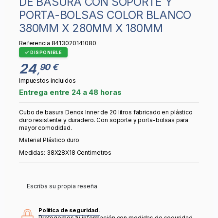
DE BASURA CON SOPORTE Y
PORTA-BOLSAS COLOR BLANCO
380MM X 280MM X 180MM
Referencia
8413020141080
DISPONIBLE
24
90 €
,
Impuestos incluidos
Entrega entre 24 a 48 horas
Cubo de basura Denox Inner de 20 litros fabricado en plástico
duro resistente y duradero. Con soporte y porta-bolsas para
mayor comodidad.
Material Plástico duro
Medidas: 38X28X18 Centimetros
Escriba su propia reseña
Política de seguridad.
Protegemos tu información con medidas de seguridad