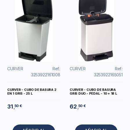
CURVER
Ref.:
CURVER
Ref.:
3253922161008
3253922165051
CURVER - CUBO DE BASURA 2
CURVER - CUBO DE BASURA
EN 1 GRIS - 25 L
GRIS DUO - PEDAL - 10 + 18 L
31
62
50 €
50 €
,
,