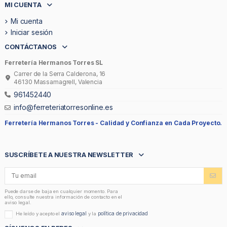
MI CUENTA
Mi cuenta
Iniciar sesión
CONTÁCTANOS
Ferretería Hermanos Torres SL
Carrer de la Serra Calderona, 16
46130 Massamagrell, Valencia
961452440
info@ferreteriatorresonline.es
Ferretería Hermanos Torres -
Calidad y Confianza en Cada Proyecto.
SUSCRÍBETE A NUESTRA NEWSLETTER
Puede darse de baja en cualquier momento. Para
ello, consulte nuestra información de contacto en el
aviso legal.
aviso legal
política de privacidad
He leído y acepto el
y la