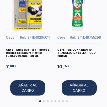
Ceys
Ref.: 8411519290011
Ceys
Ref.: 8411519755299
CEYS - Adhesivo Para Plásticos
CEYS - SILICONA NEUTRA
Rígidos Soldadura Plástica
TRANSLUCIDA SELLA TODO -
Fuerte y Rápido - 30 ML
280 ML
7
10
90 €
95 €
,
,
AÑADIR AL
AÑADIR AL
CARRO
CARRO