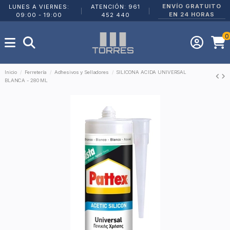
ENVÍO GRATUITO
LUNES A VIERNES:
ATENCIÓN: 961
|
|
EN 24 HORAS
09:00 - 19:00
452 440
0
Inicio
Ferretería
Adhesivos y Selladores
SILICONA ACIDA UNIVERSAL
BLANCA - 280 ML