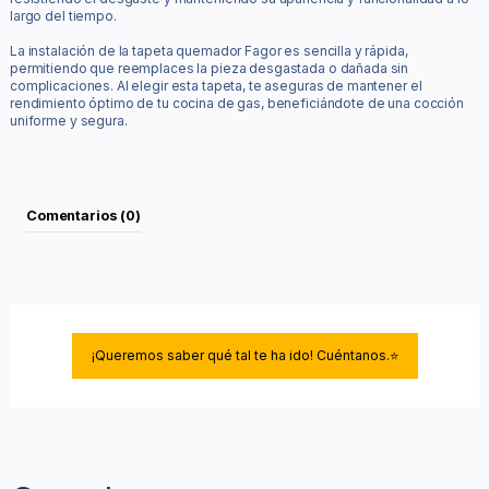
largo del tiempo.
La instalación de la tapeta quemador Fagor es sencilla y rápida,
permitiendo que reemplaces la pieza desgastada o dañada sin
complicaciones. Al elegir esta tapeta, te aseguras de mantener el
rendimiento óptimo de tu cocina de gas, beneficiándote de una cocción
uniforme y segura.
Comentarios (0)
¡Queremos saber qué tal te ha ido! Cuéntanos.⭐