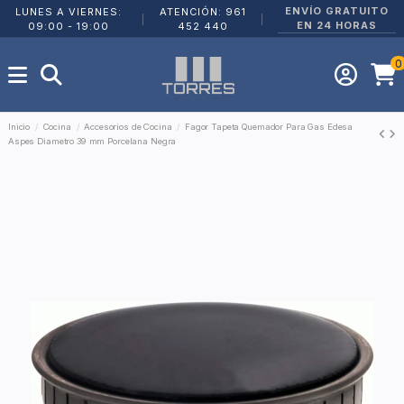
ENVÍO GRATUITO
LUNES A VIERNES:
ATENCIÓN: 961
|
|
EN 24 HORAS
09:00 - 19:00
452 440
0
Inicio
Cocina
Accesorios de Cocina
Fagor Tapeta Quemador Para Gas Edesa
Aspes Diametro 39 mm Porcelana Negra