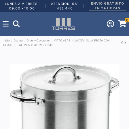
ENVÍO GRATUITO
LUNES A VIERNES:
ATENCIÓN: 961
|
|
EN 24 HORAS
09:00 - 19:00
452 440
0
Inicio
Cocina
Ollas y Cacerolas
VITRO / GAS
LACOR - OLLA RECTA CON
TAPA CHEF ALUMINIO 40 CM - 20140