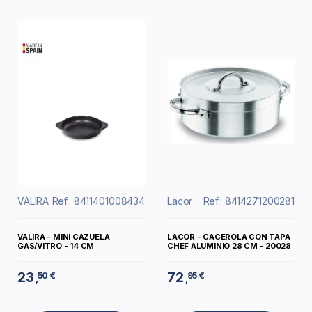
VALIRA
Ref.: 8411401008434
Lacor
Ref.: 8414271200281
VALIRA - MINI CAZUELA
LACOR - CACEROLA CON TAPA
GAS/VITRO - 14 CM
CHEF ALUMINIO 28 CM - 20028
23
72
50 €
95 €
,
,