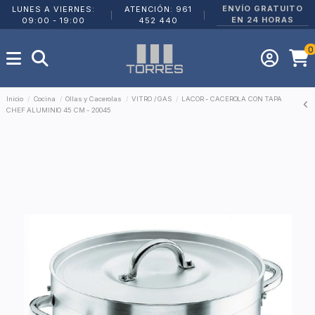
ENVÍO GRATUITO
LUNES A VIERNES:
ATENCIÓN: 961
|
|
EN 24 HORAS
09:00 - 19:00
452 440
0
Inicio
Cocina
Ollas y Cacerolas
VITRO / GAS
LACOR - CACEROLA CON TAPA
CHEF ALUMINIO 45 CM - 20045