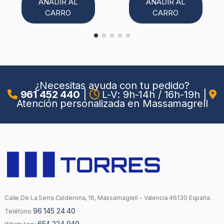
AÑADIR AL
AÑADIR AL
CARRO
CARRO
¿Necesitas ayuda con tu pedido?
961 452 440
|
L-V: 9h-14h / 16h-19h
|
Atención personalizada en Massamagrell
Calle De La Serra Calderona, 16, Massamagrell - Valencia 46130 España.
96 145 24 40
Teléfono
654 224 940