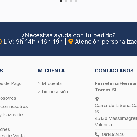
¿Necesitas ayuda con tu pedido?
L-V: 9h-14h / 16h-19h
|
Atención personaliza
S
MI CUENTA
CONTÁCTANOS
s de Pago
Mi cuenta
Ferretería Herma
Torres SL
Iniciar sesión
nosotros
Carrer de la Serra C
 con nosotros
16
y Plazos de
46130 Massamagrell
a
Valencia
iones
961452440
les de Venta