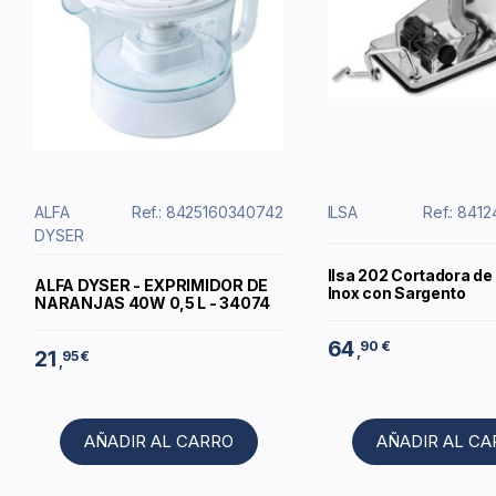
ALFA
Ref.: 8425160340742
ILSA
Ref.: 841
DYSER
Ilsa 202 Cortadora de
ALFA DYSER - EXPRIMIDOR DE
Inox con Sargento
NARANJAS 40W 0,5 L - 34074
64
90 €
,
21
95 €
,
AÑADIR AL CARRO
AÑADIR AL C