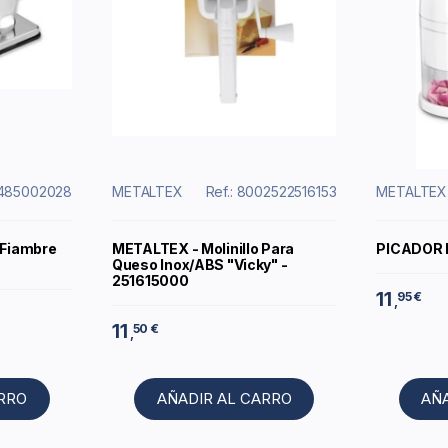
2485002028
METALTEX
Ref.: 8002522516153
METALTEX
 Fiambre
METALTEX - Molinillo Para
PICADOR 
Queso Inox/ABS "Vicky" -
251615000
11
95 €
,
11
50 €
,
ARRO
AÑADIR AL CARRO
AÑ