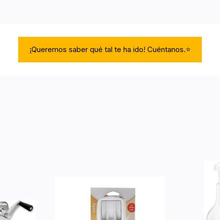
¡Queremos saber qué tal te ha ido! Cuéntanos.⭐