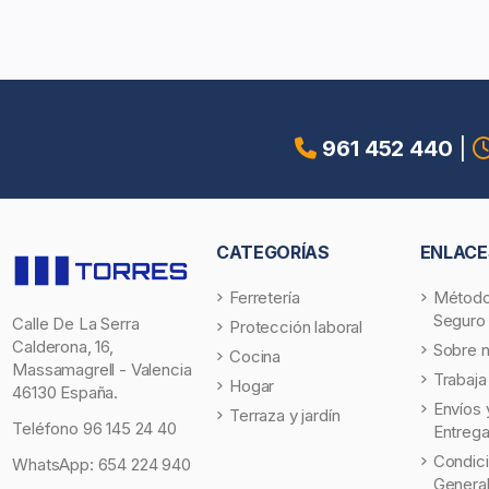
961 452 440
|
CATEGORÍAS
ENLACE
Ferretería
Método
Seguro
Calle De La Serra
Protección laboral
Calderona, 16,
Sobre 
Cocina
Massamagrell - Valencia
Trabaja
Hogar
46130 España.
Envíos 
Terraza y jardín
Teléfono
96 145 24 40
Entreg
Condic
WhatsApp:
654 224 940
Genera