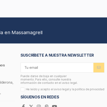
da en Massamagrell
SUSCRÍBETE A NUESTRA NEWSLETTER
nos
Puede darse de baja en cualquier
momento. Para ello, consulte nuestra
alderona,
información de contacto en el aviso legal.
He leído y acepto el
aviso legal
y la
política de privacidad
,
SÍGUENOS EN REDES