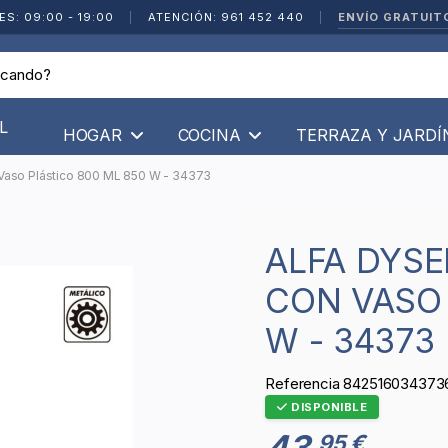
ENVÍO GRATUIT
ES: 09:00 - 19:00
|
ATENCIÓN: 961 452 440
|
L
HOGAR
COCINA
TERRAZA Y JARD
 Vaso Plástico 800 ML 850 W - 34373
ALFA DYSER - BATIDORA BRAZO
CON VASO 
W - 34373
Referencia
842516034373
DISPONIBLE
43
95 €