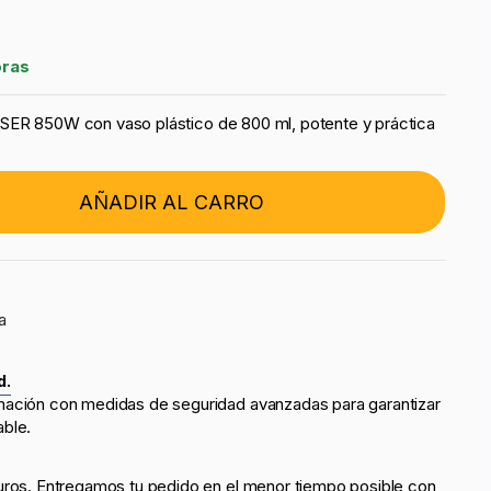
oras
SER 850W con vaso plástico de 800 ml, potente y práctica
AÑADIR AL CARRO
a
d.
mación con medidas de seguridad avanzadas para garantizar
able.
uros. Entregamos tu pedido en el menor tiempo posible con