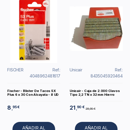
FISCHER
Ref.:
Unicair
Ref.:
4048962481617
8435045920464
Fischer - Blister De Tacos SX
Unicair - Caja de 2.000 Clavos
Plus 6 x 30 Con Alcayata - 8 UD
Tipo 2,2 TN x 32 mm Hierro
8
21
95 €
90 €
,
,
28,90 €
AÑADIR AL
AÑADIR AL