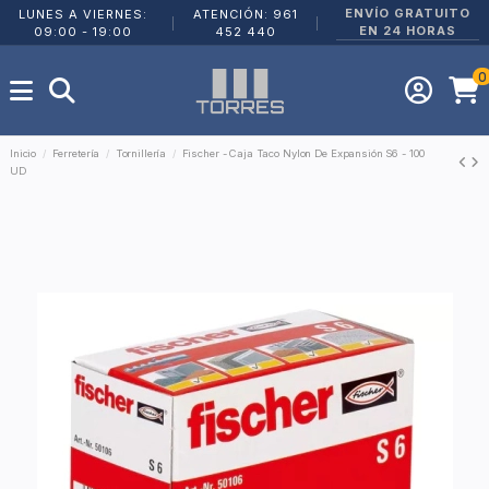
ENVÍO GRATUITO
LUNES A VIERNES:
ATENCIÓN: 961
|
|
EN 24 HORAS
09:00 - 19:00
452 440
0
Inicio
Ferretería
Tornillería
Fischer - Caja Taco Nylon De Expansión S6 - 100
UD