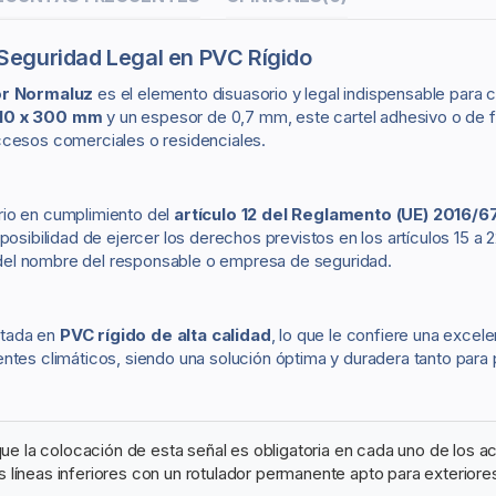
 Seguridad Legal en PVC Rígido
or Normaluz
es el elemento disuasorio y legal indispensable para 
10 x 300 mm
y un espesor de 0,7 mm, este cartel adhesivo o de fij
ccesos comerciales o residenciales.
torio en cumplimiento del
artículo 12 del Reglamento (UE) 2016/
posibilidad de ejercer los derechos previstos en los artículos 15 a
ta del nombre del responsable o empresa de seguridad.
ectada en
PVC rígido de alta calidad
, lo que le confiere una excele
 agentes climáticos, siendo una solución óptima y duradera tanto par
e la colocación de esta señal es obligatoria en cada uno de los a
 líneas inferiores con un rotulador permanente apto para exteriores 