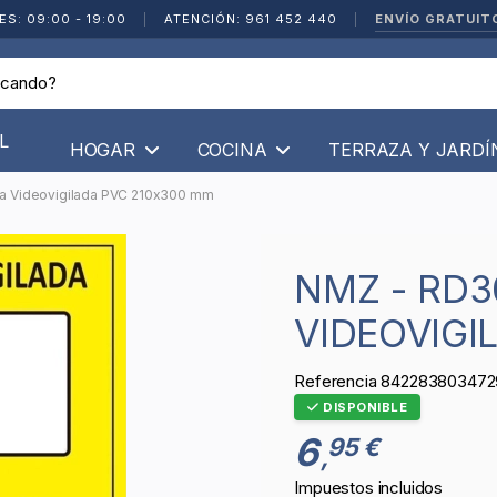
ENVÍO GRATUIT
ES: 09:00 - 19:00
|
ATENCIÓN: 961 452 440
|
L
HOGAR
COCINA
TERRAZA Y JARD
a Videovigilada PVC 210x300 mm
NMZ - RD30042 | SEÑAL ZONA
VIDEOVIGI
Referencia
842283803472
DISPONIBLE
6
95 €
,
Impuestos incluidos