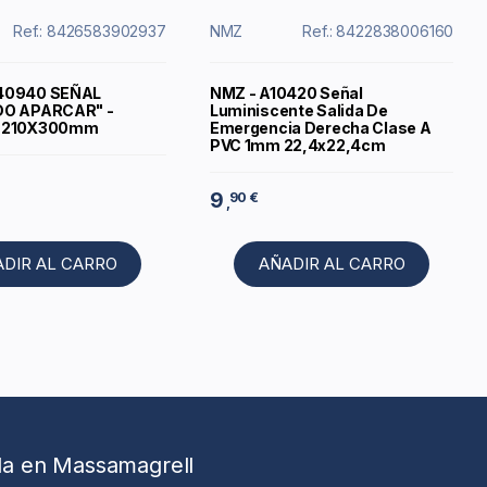
Ref.: 8426583902937
NMZ
Ref.: 8422838006160
40940 SEÑAL
NMZ - A10420 Señal
DO APARCAR" -
Luminiscente Salida De
O 210X300mm
Emergencia Derecha Clase A
PVC 1mm 22,4x22,4cm
9
90 €
,
ADIR AL CARRO
AÑADIR AL CARRO
da en Massamagrell