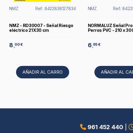
NMZ
Ref.: 8422838127834
NMZ
Ref.: 842
NMZ - RD30007 - Señal Riesgo
NORMALUZ Señal Pro
eléctrico 21X30 cm
Perros PVC - 210 x 3
8
6
00 €
95 €
,
,
AÑADIR AL CARRO
AÑADIR AL C
961 452 440
|