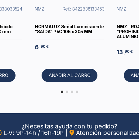
2838033524
NMZ
Ref.: 8422838133453
NMZ
hibido
NORMALUZ Señal Luminiscente
NMZ - RD
00 mm
"SAÍDA" PVC 105 x 305 MM
"PROHIBI
ALUMINI
6
90 €
,
13
90 €
,
ARRO
AÑADIR AL CARRO
AÑ
¿Necesitas ayuda con tu pedido?
L-V: 9h-14h / 16h-19h
|
Atención personaliza