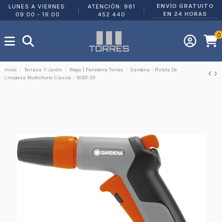
ENVÍO GRATUITO
LUNES A VIERNES:
ATENCIÓN: 961
|
|
EN 24 HORAS
09:00 - 19:00
452 440
0
Inicio
Terraza Y Jardín
Riego | Ferretería Torres
Gardena - Pistola De
Limpieza Multichorro Classic - 18301-20