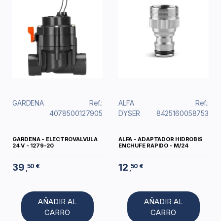
GARDENA
Ref.:
ALFA
Ref.:
4078500127905
DYSER
8425160058753
GARDENA - ELECTROVALVULA
ALFA - ADAPTADOR HIDROBIS
24 V - 1279-20
ENCHUFE RAPIDO - M/24
39
12
50 €
50 €
,
,
AÑADIR AL
AÑADIR AL
CARRO
CARRO