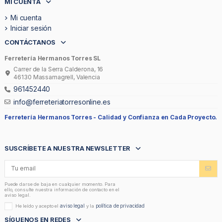
MI CUENTA
Mi cuenta
Iniciar sesión
CONTÁCTANOS
Ferretería Hermanos Torres SL
Carrer de la Serra Calderona, 16
46130 Massamagrell, Valencia
961452440
info@ferreteriatorresonline.es
Ferretería Hermanos Torres -
Calidad y Confianza en Cada Proyecto.
SUSCRÍBETE A NUESTRA NEWSLETTER
Puede darse de baja en cualquier momento. Para
ello, consulte nuestra información de contacto en el
aviso legal.
aviso legal
política de privacidad
He leído y acepto el
y la
SÍGUENOS EN REDES