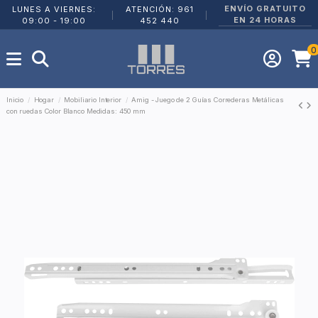
ENVÍO GRATUITO
LUNES A VIERNES:
ATENCIÓN: 961
|
|
EN 24 HORAS
09:00 - 19:00
452 440
0
Inicio
Hogar
Mobiliario Interior
Amig - Juego de 2 Guías Correderas Metálicas
con ruedas Color Blanco Medidas: 450 mm