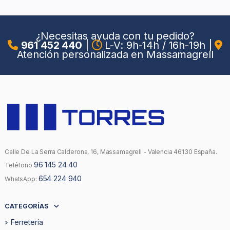
¿Necesitas ayuda con tu pedido?
961 452 440
|
L-V: 9h-14h / 16h-19h
|
Atención personalizada en Massamagrell
Calle De La Serra Calderona, 16, Massamagrell - Valencia 46130 España.
96 145 24 40
Teléfono
654 224 940
WhatsApp:
CATEGORÍAS
Ferretería