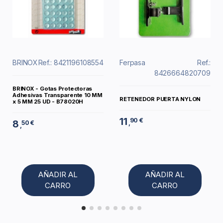
BRINOX
Ref.: 8421196108554
Ferpasa
Ref.:
8426664820709
BRINOX - Gotas Protectoras
Adhesivas Transparente 10 MM
RETENEDOR PUERTA NYLON
x 5 MM 25 UD - B78020H
11
90 €
8
,
50 €
,
AÑADIR AL
AÑADIR AL
CARRO
CARRO