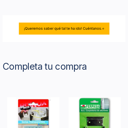
¡Queremos saber qué tal te ha ido! Cuéntanos.⭐
Completa tu compra