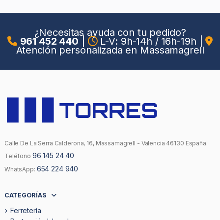
¿Necesitas ayuda con tu pedido?
961 452 440
|
L-V: 9h-14h / 16h-19h
|
Atención personalizada en Massamagrell
Calle De La Serra Calderona, 16, Massamagrell - Valencia 46130 España.
96 145 24 40
Teléfono
654 224 940
WhatsApp:
CATEGORÍAS
Ferretería