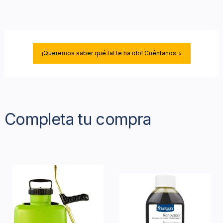
¡Queremos saber qué tal te ha ido! Cuéntanos.⭐
Completa tu compra