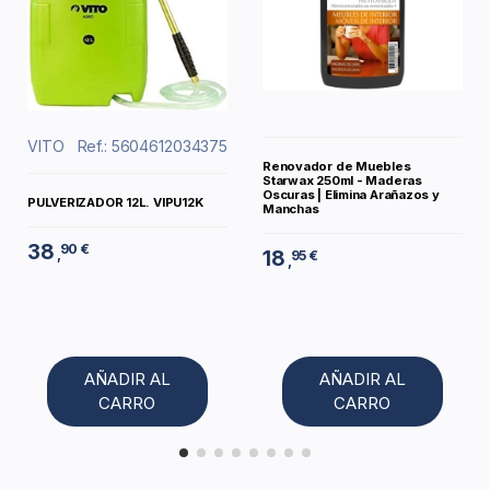
VITO
Ref.: 5604612034375
Renovador de Muebles
Starwax 250ml - Maderas
Oscuras | Elimina Arañazos y
PULVERIZADOR 12L. VIPU12K
Manchas
38
90 €
,
18
95 €
,
AÑADIR AL
AÑADIR AL
CARRO
CARRO