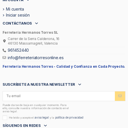
Mi cuenta
Iniciar sesión
CONTÁCTANOS
Ferretería Hermanos Torres SL
Carrer de la Serra Calderona, 16
46130 Massamagrell, Valencia
961452440
info@ferreteriatorresonline.es
Ferretería Hermanos Torres -
Calidad y Confianza en Cada Proyecto.
SUSCRÍBETE A NUESTRA NEWSLETTER
Puede darse de baja en cualquier momento. Para
ello, consulte nuestra información de contacto en el
aviso legal.
aviso legal
política de privacidad
He leído y acepto el
y la
SÍGUENOS EN REDES