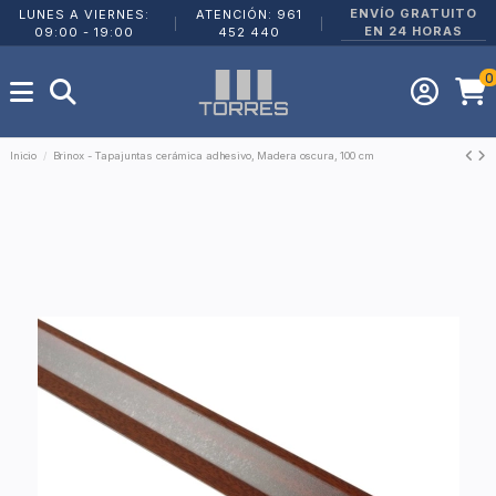
ENVÍO GRATUITO
LUNES A VIERNES:
ATENCIÓN: 961
|
|
EN 24 HORAS
09:00 - 19:00
452 440
0
Inicio
Brinox - Tapajuntas cerámica adhesivo, Madera oscura, 100 cm