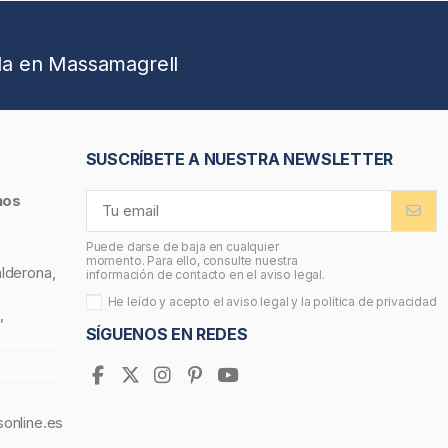
da en Massamagrell
SUSCRÍBETE A NUESTRA NEWSLETTER
nos
Puede darse de baja en cualquier
momento. Para ello, consulte nuestra
alderona,
información de contacto en el aviso legal.
He leído y acepto el
aviso legal
y la
política de privacidad
,
SÍGUENOS EN REDES
sonline.es