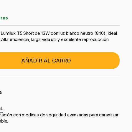
oras
umilux T5 Short de 13W con luz blanco neutro (840), ideal
Alta eficiencia, larga vida útil y excelente reproducción
AÑADIR AL CARRO
a
d.
mación con medidas de seguridad avanzadas para garantizar
able.