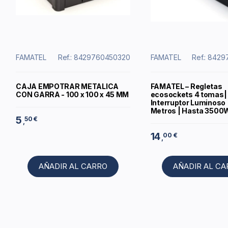
FAMATEL
Ref.: 8429760450320
FAMATEL
Ref.: 842
CAJA EMPOTRAR METALICA
FAMATEL – Regletas
CON GARRA - 100 x 100 x 45 MM
ecosockets 4 tomas|
Interruptor Luminoso |
Metros | Hasta 3500W
5
50 €
,
14
00 €
,
AÑADIR AL CARRO
AÑADIR AL C