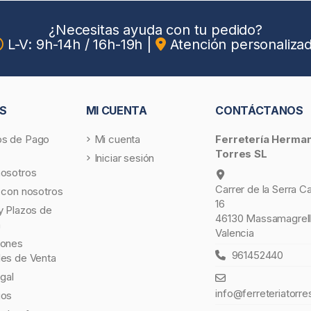
¿Necesitas ayuda con tu pedido?
L-V: 9h-14h / 16h-19h
|
Atención personaliza
S
MI CUENTA
CONTÁCTANOS
s de Pago
Mi cuenta
Ferretería Herma
Torres SL
Iniciar sesión
nosotros
Carrer de la Serra C
 con nosotros
16
y Plazos de
46130 Massamagrell
a
Valencia
iones
961452440
les de Venta
egal
info@ferreteriatorre
gos