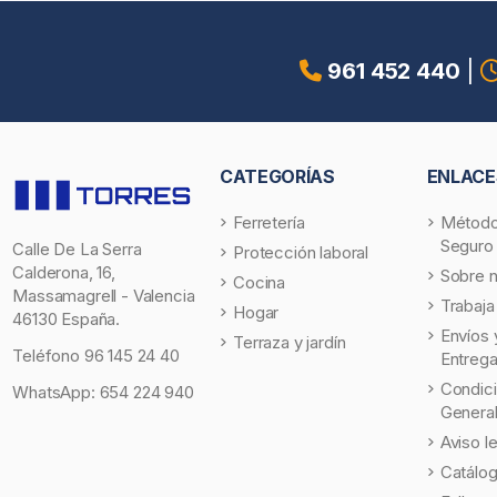
961 452 440
|
CATEGORÍAS
ENLACE
Ferretería
Método
Seguro
Calle De La Serra
Protección laboral
Calderona, 16,
Sobre 
Cocina
Massamagrell - Valencia
Trabaja
Hogar
46130 España.
Envíos 
Terraza y jardín
Teléfono
96 145 24 40
Entreg
Condic
WhatsApp:
654 224 940
Genera
Aviso l
Catálo