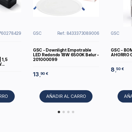
9760278429
GSC
Ref.: 8433373089006
GSC
GSC - Downlight Empotrable
GSC - BO
LED Redondo 18W 6500K Belur -
AHORRO G
 1,5
201000099
...
8
50 €
,
13
90 €
,
ARRO
AÑADIR AL CARRO
AÑ