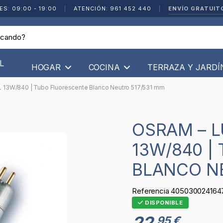
ENVÍO GRATUIT
ES: 09:00 - 19:00
|
ATENCIÓN: 961 452 440
|
L
HOGAR
COCINA
TERRAZA Y JARD
L 13W/840 | Tubo Fluorescente Blanco Neutro 517/531 mm
OSRAM – LUMILUX T5 SHORT L
13W/840 |
BLANCO N
Referencia
405030024164
DISPONIBLE
22
95 €