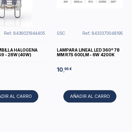
Ref.: 8436021944405
GSC
Ref.: 8433373048195
MBILLA HALOGENA
LAMPARA LINEAL LED 360º 78
9 - 28W (40W)
MM R7S 600LM - 6W 4200K
10
95 €
,
ADIR AL CARRO
AÑADIR AL CARRO