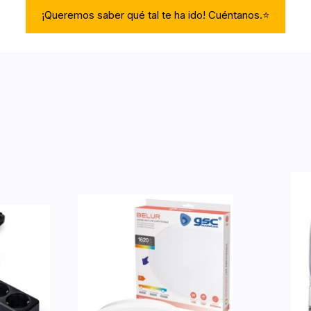
¡Queremos saber qué tal te ha ido! Cuéntanos.⭐