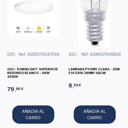
GSC
Ref.: 8433373047044
GSC
Ref.: 8436021945839
GSC- DOWNLIGHT SUPERFICIE
LAMPARA PYGMY CLARA - 25W
REDONDO BLANCO - 48W
E14 230V 28MM 142LM
4200K
8
50 €
,
79
90 €
,
AÑADIR AL
AÑADIR AL
CARRO
CARRO