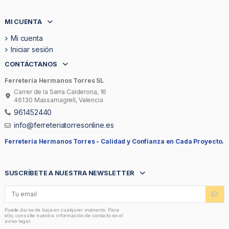
MI CUENTA
Mi cuenta
Iniciar sesión
CONTÁCTANOS
Ferretería Hermanos Torres SL
Carrer de la Serra Calderona, 16
46130 Massamagrell, Valencia
961452440
info@ferreteriatorresonline.es
Ferretería Hermanos Torres -
Calidad y Confianza en Cada Proyecto.
SUSCRÍBETE A NUESTRA NEWSLETTER
Puede darse de baja en cualquier momento. Para
ello, consulte nuestra información de contacto en el
aviso legal.