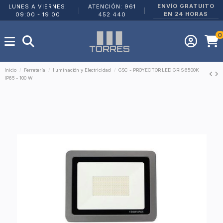
ENVÍO GRATUITO
LUNES A VIERNES:
ATENCIÓN: 961
|
|
EN 24 HORAS
09:00 - 19:00
452 440
0
Inicio
Ferretería
Iluminación y Electricidad
GSC - PROYECTOR LED GRIS 6500K
IP65 - 100 W