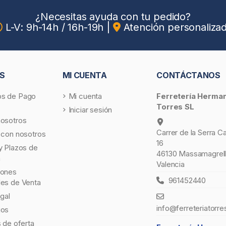
¿Necesitas ayuda con tu pedido?
L-V: 9h-14h / 16h-19h
|
Atención personaliza
S
MI CUENTA
CONTÁCTANOS
s de Pago
Mi cuenta
Ferretería Herma
Torres SL
Iniciar sesión
nosotros
Carrer de la Serra C
 con nosotros
16
y Plazos de
46130 Massamagrell
a
Valencia
iones
961452440
les de Venta
egal
info@ferreteriatorre
gos
s de oferta