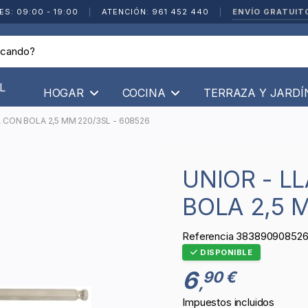
ENVÍO GRATUIT
ES: 09:00 - 19:00
|
ATENCIÓN: 961 452 440
|
L
HOGAR
COCINA
TERRAZA Y JARD
 CON BOLA 2,5 MM 220/3SL - 608526
UNIOR - LLAVE ALLEN LARGA CON
BOLA 2,5 
Referencia
38389090852
DISPONIBLE
6
90 €
,
Impuestos incluidos