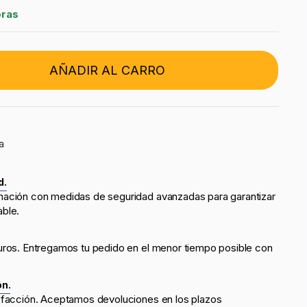
oras
AÑADIR AL CARRO
a
d.
mación con medidas de seguridad avanzadas para garantizar
able.
uros. Entregamos tu pedido en el menor tiempo posible con
ón.
sfacción. Aceptamos devoluciones en los plazos