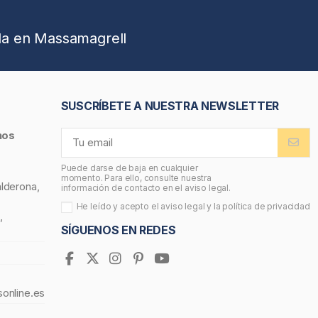
da en Massamagrell
SUSCRÍBETE A NUESTRA NEWSLETTER
nos
Puede darse de baja en cualquier
momento. Para ello, consulte nuestra
alderona,
información de contacto en el aviso legal.
He leído y acepto el
aviso legal
y la
política de privacidad
,
SÍGUENOS EN REDES
sonline.es