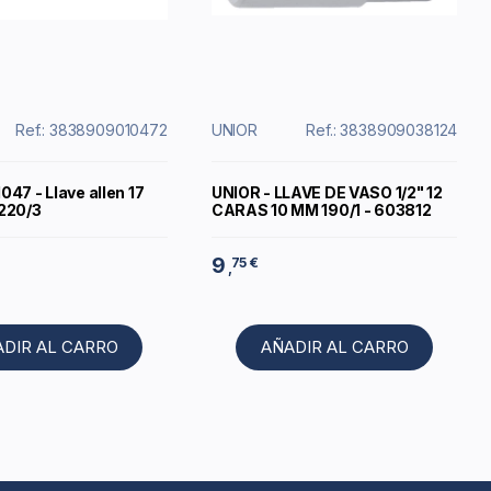
Ref.: 3838909010472
UNIOR
Ref.: 3838909038124
47 - Llave allen 17
UNIOR - LLAVE DE VASO 1/2" 12
220/3
CARAS 10 MM 190/1 - 603812
9
75 €
,
ADIR AL CARRO
AÑADIR AL CARRO