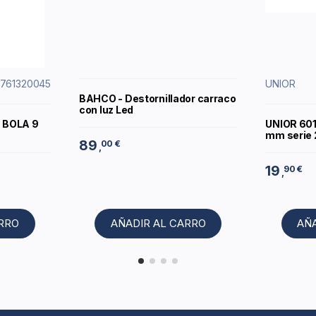
8761320045
UNIOR
BAHCO - Destornillador carraco
con luz Led
 BOLA 9
UNIOR 6010
mm serie 
89
00 €
,
19
90 €
,
ARRO
AÑADIR AL CARRO
AÑ