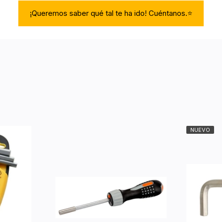
¡Queremos saber qué tal te ha ido! Cuéntanos.⭐
NUEVO