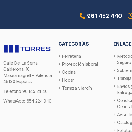
961 452 440
|
CATEGORÍAS
ENLACE
Ferretería
Método
Seguro
Calle De La Serra
Protección laboral
Calderona, 16,
Sobre 
Cocina
Massamagrell - Valencia
Trabaja
Hogar
46130 España.
Envíos 
Terraza y jardín
Teléfono
96 145 24 40
Entreg
Condic
WhatsApp:
654 224 940
Genera
Aviso l
Catálo
Folleto