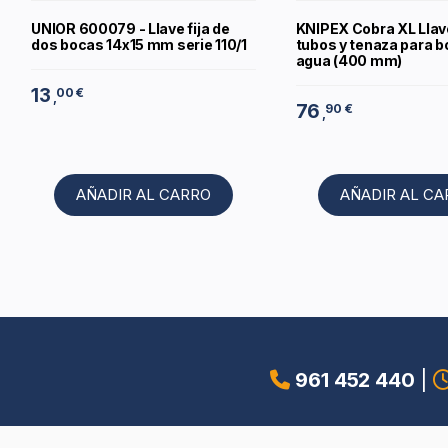
UNIOR 600079 - Llave fija de
KNIPEX Cobra XL Llav
dos bocas 14x15 mm serie 110/1
tubos y tenaza para 
agua (400 mm)
13
00 €
,
76
90 €
,
AÑADIR AL CARRO
AÑADIR AL C
961 452 440
|