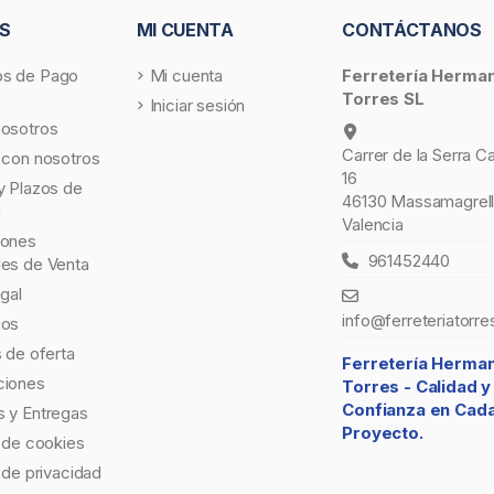
S
MI CUENTA
CONTÁCTANOS
s de Pago
Mi cuenta
Ferretería Herma
Torres SL
Iniciar sesión
nosotros
Carrer de la Serra C
 con nosotros
16
y Plazos de
46130 Massamagrell
a
Valencia
iones
961452440
les de Venta
egal
info@ferreteriatorre
gos
s de oferta
Ferretería Herma
ciones
Torres -
Calidad y
Confianza en Cad
 y Entregas
Proyecto.
a de cookies
a de privacidad