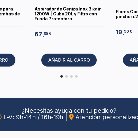
e para
Aspirador de Ceniza Inox Bikain
Flores Cor
bombas de
1200W | Cuba 20L y Filtro con
pincho n.
Funda Protectora
19
90 €
,
67
95 €
,
ARRO
AÑADIR AL CARRO
AÑ
¿Necesitas ayuda con tu pedido?
L-V: 9h-14h / 16h-19h
|
Atención personaliza