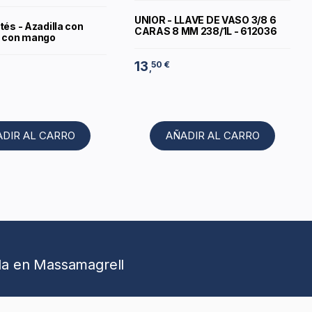
UNIOR - LLAVE DE VASO 3/8 6
tés - Azadilla con
CARAS 8 MM 238/1L - 612036
2 con mango
13
50 €
,
ADIR AL CARRO
AÑADIR AL CARRO
da en Massamagrell