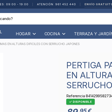
ENVÍO GRATUIT
ES: 09:00 - 19:00
|
ATENCIÓN: 961 452 440
|
L
HOGAR
COCINA
TERRAZA Y JARD
AMAS EN ALTURAS DIFICILES CON SERRUCHO JAPONES
PERTIGA PARA CORTE DE RAMAS
EN ALTURA
SERRUCHO
Referencia
841429958273
DISPONIBLE
89
95 €