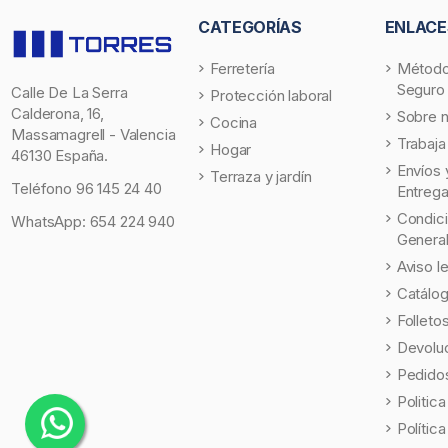
CATEGORÍAS
ENLACE
Ferretería
Método
Seguro
Calle De La Serra
Protección laboral
Calderona, 16,
Sobre 
Cocina
Massamagrell - Valencia
Trabaja
Hogar
46130 España.
Envíos 
Terraza y jardín
Teléfono
96 145 24 40
Entreg
Condic
WhatsApp:
654 224 940
Genera
Aviso l
Catálo
Folleto
Devolu
Pedidos
Politic
Polític