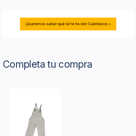
¡Queremos saber qué tal te ha ido! Cuéntanos.⭐
Completa tu compra