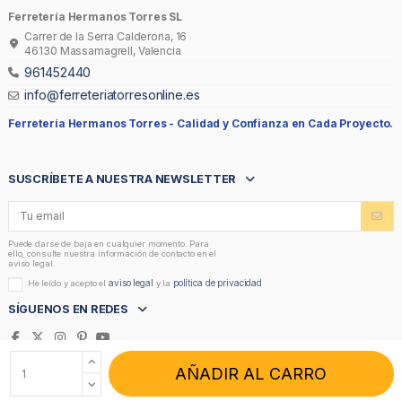
Ferretería Hermanos Torres SL
Carrer de la Serra Calderona, 16
46130 Massamagrell, Valencia
961452440
info@ferreteriatorresonline.es
Ferretería Hermanos Torres -
Calidad y Confianza en Cada Proyecto.
SUSCRÍBETE A NUESTRA NEWSLETTER
Puede darse de baja en cualquier momento. Para
ello, consulte nuestra información de contacto en el
aviso legal.
aviso legal
política de privacidad
He leído y acepto el
y la
SÍGUENOS EN REDES
AÑADIR AL CARRO