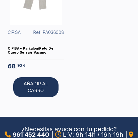
CIPISA
Ref.: PA036008
CIPISA - Pantalón/Peto De
Cuero Serraje Vacuno
68
90 €
,
AÑADIR AL
CARRO
¿Necesitas ayuda con tu pedido?
961 452 440
|
L-V: 9h-14h / 16h-19h
|