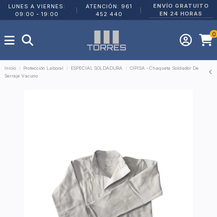
ENVÍO GRATUITO
LUNES A VIERNES:
ATENCIÓN: 961
|
|
EN 24 HORAS
09:00 - 19:00
452 440
0
Inicio
Protección Laboral
ESPECIAL SOLDADURA
CIPISA - Chaqueta Soldador De
Serraje Vacuno