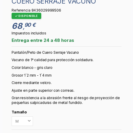
CUERO SERRAJE VACUNO
Referencia
8436029999506
DISPONIBLE
68
90 €
,
Impuestos incluidos
Entrega entre 24 a 48 horas
Pantalón/Peto de Cuero Serraje Vacuno
Vacuno de 1ª calidad para protección soldadura.
Color blanco - gris claro
Grosor 1´2 mm - 1´4 mm
Cierre mediante velcro.
Ajuste en parte superior con correas.
Gran resistencia a la abrasión frente al riesgo de proyección de
pequeñas salpicaduras de metal fundido.
Tamaño