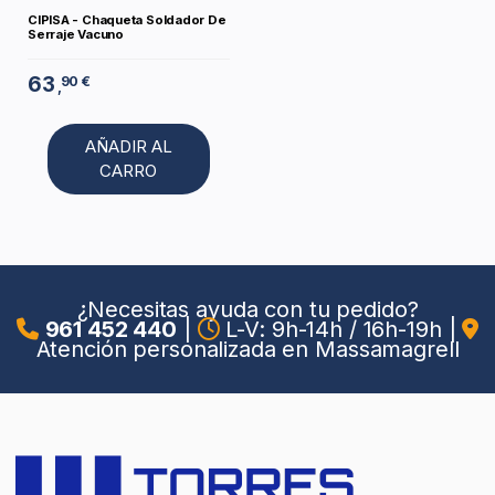
CIPISA - Chaqueta Soldador De
Serraje Vacuno
63
90 €
,
AÑADIR AL
CARRO
¿Necesitas ayuda con tu pedido?
961 452 440
|
L-V: 9h-14h / 16h-19h
|
Atención personalizada en Massamagrell