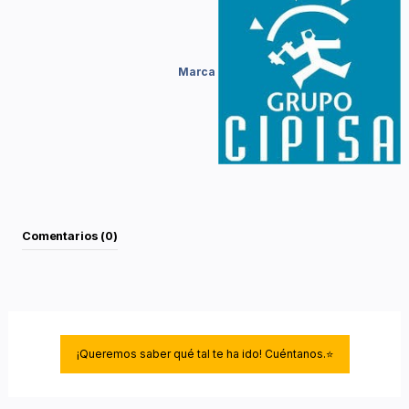
Marca
Comentarios (0)
¡Queremos saber qué tal te ha ido! Cuéntanos.⭐