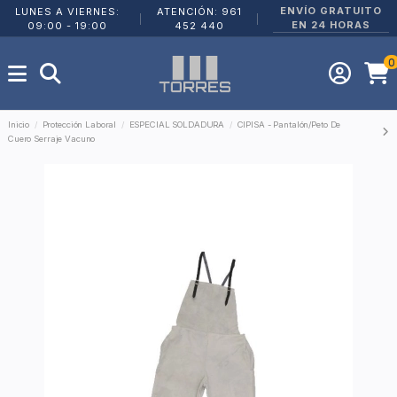
ENVÍO GRATUITO
LUNES A VIERNES:
ATENCIÓN: 961
|
|
EN 24 HORAS
09:00 - 19:00
452 440
0
Inicio
Protección Laboral
ESPECIAL SOLDADURA
CIPISA - Pantalón/Peto De
Cuero Serraje Vacuno