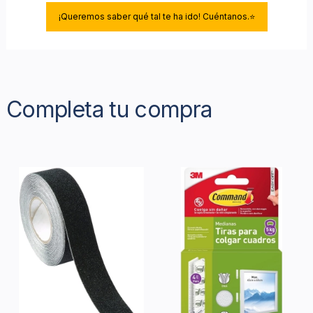
¡Queremos saber qué tal te ha ido! Cuéntanos.⭐
Completa tu compra