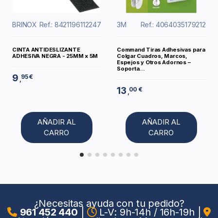
BRINOX
Ref.: 8421196112247
3M
Ref.: 4064035179212
CINTA ANTIDESLIZANTE
Command Tiras Adhesivas para
ADHESIVA NEGRA - 25MM x 5M
Colgar Cuadros, Marcos,
Espejos y Otros Adornos –
Soporta...
9
95 €
,
13
00 €
,
AÑADIR AL
AÑADIR AL
CARRO
CARRO
¿Necesitas ayuda con tu pedido?
961 452 440
|
L-V: 9h-14h / 16h-19h
|