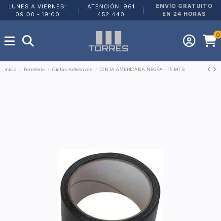
ENVÍO GRATUITO
LUNES A VIERNES:
ATENCIÓN: 961
|
|
EN 24 HORAS
09:00 - 19:00
452 440
0
Inicio
Ferretería
Cintas Adhesivas
CINTA AMERICANA NEGRA - 15 MTS