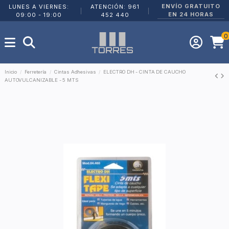
ENVÍO GRATUITO
LUNES A VIERNES:
ATENCIÓN: 961
|
|
EN 24 HORAS
09:00 - 19:00
452 440
0
Inicio
Ferretería
Cintas Adhesivas
ELECTRO DH - CINTA DE CAUCHO
AUTOVULCANIZABLE - 5 MTS