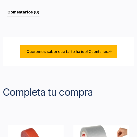
Comentarios (0)
¡Queremos saber qué tal te ha ido! Cuéntanos.⭐
Completa tu compra