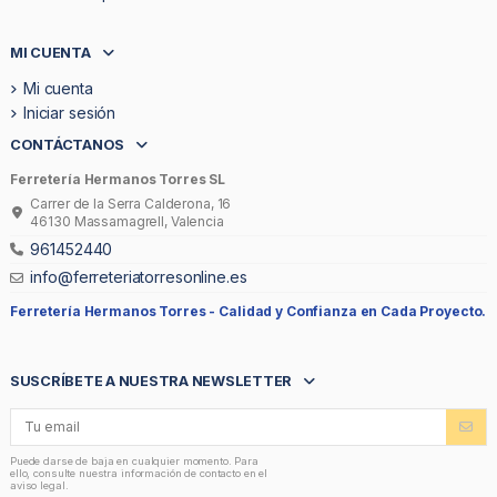
MI CUENTA
Mi cuenta
Iniciar sesión
CONTÁCTANOS
Ferretería Hermanos Torres SL
Carrer de la Serra Calderona, 16
46130 Massamagrell, Valencia
961452440
info@ferreteriatorresonline.es
Ferretería Hermanos Torres -
Calidad y Confianza en Cada Proyecto.
SUSCRÍBETE A NUESTRA NEWSLETTER
Puede darse de baja en cualquier momento. Para
ello, consulte nuestra información de contacto en el
aviso legal.