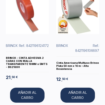
BRINOX
Ref.: 8421196124172
BRINOX
Ref.:
8421196106697
BRINOX - CINTA ADHESIVA 2
CARAS CON MALLA
Cinta Americana Multiuso Brinox
TRANSPARENTE 19MM x 5MTS
Plata 50 mm x 10 m – Alta
- B62160H
Resistencia
21
50 €
,
12
50 €
,
AÑADIR AL
AÑADIR AL
CARRO
CARRO