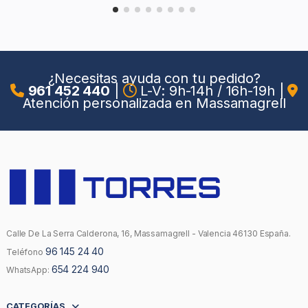
¿Necesitas ayuda con tu pedido?
961 452 440
|
L-V: 9h-14h / 16h-19h
|
Atención personalizada en Massamagrell
Calle De La Serra Calderona, 16, Massamagrell - Valencia 46130 España.
96 145 24 40
Teléfono
654 224 940
WhatsApp:
CATEGORÍAS