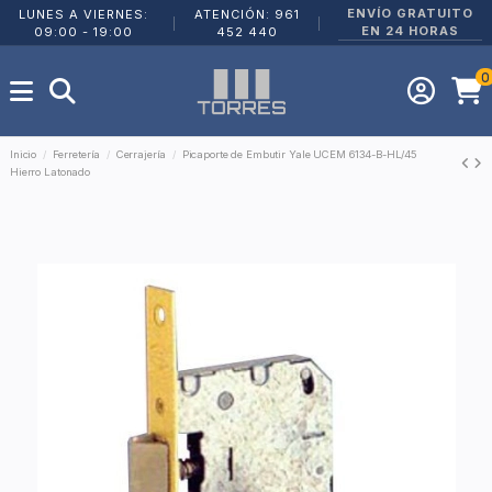
ENVÍO GRATUITO
LUNES A VIERNES:
ATENCIÓN: 961
|
|
EN 24 HORAS
09:00 - 19:00
452 440
0
Inicio
Ferretería
Cerrajería
Picaporte de Embutir Yale UCEM 6134-B-HL/45
Hierro Latonado