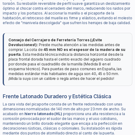
torsión. Su resbalón reversible de perfil suave garantiza un deslizamiento
óptimo al chocar contra el cerradero del marco, reduciendo los ruidos por
impacto y los portazos. Al accionar la manilla o el picaporte de la
habitación, el retroceso del muelle es firme y elástico, evitando el molesto
efecto de "manivela descolgada" que sufren los herrajes de baja calidad.
Consejo del Cerrajero de Ferretería Torres (¡Evite
Devoluciones!):
Preste mucha atención a las medidas antes de
comprar. La cota de
45 mm NO es el espesor de la madera de su
puerta
. Esta medida técnica indica la distancia horizontal desde la
placa frontal dorada hasta el centro exacto del agujero cuadrado
por donde pasa el cuadradillo de la manilla (Medida B en el
esquema técnico). Para puertas de paso comunes en España, las
medidas estándar más habituales de aguja son 40, 45 o 50 mm.
¡Mida la suya con un calibre o regla antes de hacer el pedido!
Frente Latonado Duradero y Estética Clásica
La cara vista del picaporte consta de un frente redondeado con unas
dimensiones normalizadas de 140 mm de alto por 23 mm de ancho. Su
acabado en
hierro latonado (HL)
proporciona una alta resistencia a la
corrosión provocada por el sudor de las manos y el uso cotidiano,
manteniendo un brillo dorado elegante que encaja a la perfección en
decoraciones rústicas, clásicas o coloniales. Su instalación es rápida
mediante dos puntos de atornillado directo al canto de la puerta.