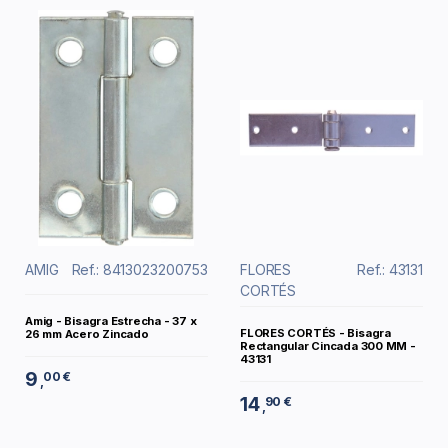
AMIG
Ref.: 8413023200753
FLORES
Ref.: 43131
CORTÉS
Amig - Bisagra Estrecha - 37 x
FLORES CORTÉS - Bisagra
26 mm Acero Zincado
Rectangular Cincada 300 MM -
43131
9
00 €
,
14
90 €
,