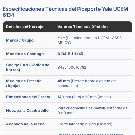
Especificaciones Técnicas del Picaporte Yale UCEM
6134
Detalles del Herraje
Valores Técnicos Oficiales
Yale (Histórico modelo UCEM - ASSA
Marca / Grupo
ABLOY)
Modelo de Catálogo
6134-B-HL/45
Código EAN (Código de
8425450010782
barras)
Medida de Entrada
45 mm
(Desde frente a centro de
(Aguja)
cuadradillo)
Dimensiones del Frente
140 mm (Alto) x 23 mm (Ancho)
Para cuadradillos de manilla estándar de
Nuez para Cuadradillo
8 x 8 mm
Acabado de la Placa
Hierro latonado pulido (Dorado)