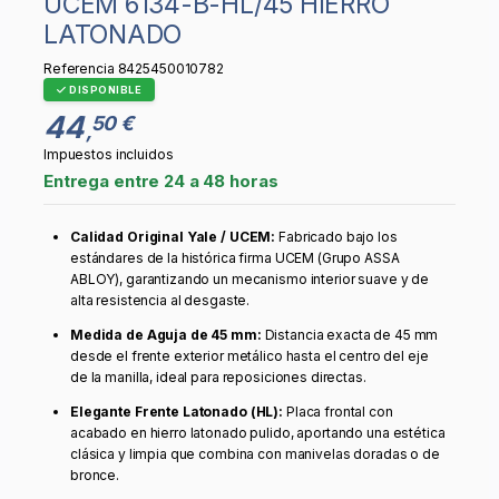
UCEM 6134-B-HL/45 HIERRO
LATONADO
Referencia
8425450010782
DISPONIBLE
44
50 €
,
Impuestos incluidos
Entrega entre 24 a 48 horas
Calidad Original Yale / UCEM:
Fabricado bajo los
estándares de la histórica firma UCEM (Grupo ASSA
ABLOY), garantizando un mecanismo interior suave y de
alta resistencia al desgaste.
Medida de Aguja de 45 mm:
Distancia exacta de 45 mm
desde el frente exterior metálico hasta el centro del eje
de la manilla, ideal para reposiciones directas.
Elegante Frente Latonado (HL):
Placa frontal con
acabado en hierro latonado pulido, aportando una estética
clásica y limpia que combina con manivelas doradas o de
bronce.