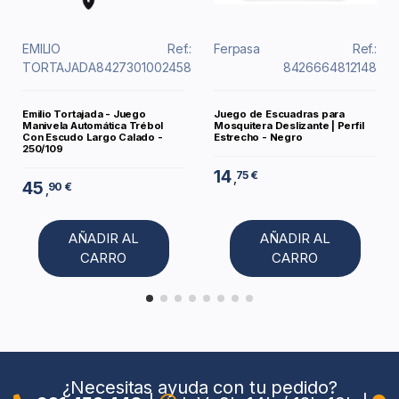
EMILIO
Ref.:
Ferpasa
Ref.:
TORTAJADA
8427301002458
8426664812148
Emilio Tortajada - Juego
Juego de Escuadras para
Manivela Automática Trébol
Mosquitera Deslizante | Perfil
Con Escudo Largo Calado -
Estrecho - Negro
250/109
14
75 €
,
45
90 €
,
AÑADIR AL
AÑADIR AL
CARRO
CARRO
¿Necesitas ayuda con tu pedido?