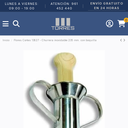
ENVÍO GRATUITO
LUNES A VIERNES:
ATENCIÓN: 961
|
|
EN 24 HORAS
09:00 - 19:00
452 440
0
Inicio
Flores Cortes 13627 - Churrera inoxidable 235 mm. con boquilla