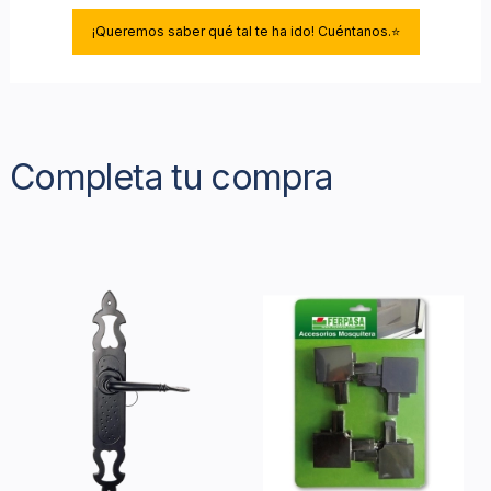
¡Queremos saber qué tal te ha ido! Cuéntanos.⭐
Completa tu compra