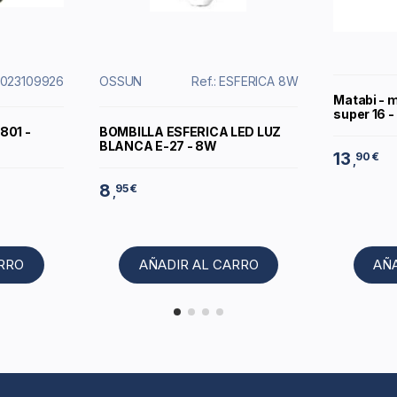
13023109926
OSSUN
Ref.: ESFERICA 8W
Matabi - 
super 16 -
801 -
BOMBILLA ESFERICA LED LUZ
BLANCA E-27 - 8W
13
90 €
,
8
95 €
,
ARRO
AÑADIR AL CARRO
AÑ