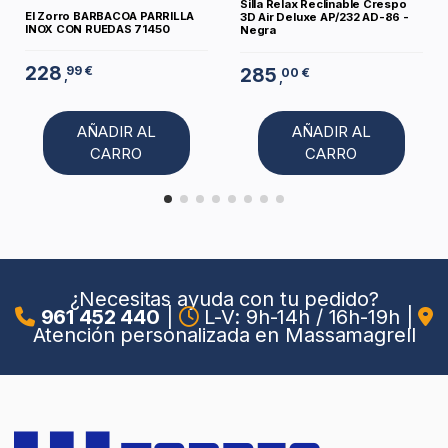
Silla Relax Reclinable Crespo
El Zorro BARBACOA PARRILLA
3D Air Deluxe AP/232 AD-86 -
INOX CON RUEDAS 71450
Negra
228
99 €
285
00 €
,
,
AÑADIR AL
AÑADIR AL
CARRO
CARRO
¿Necesitas ayuda con tu pedido?
961 452 440
|
L-V: 9h-14h / 16h-19h
|
Atención personalizada en Massamagrell