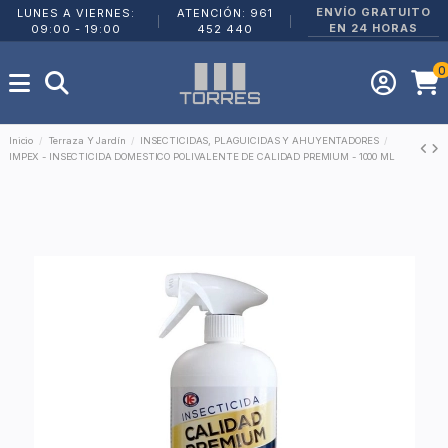
ENVÍO GRATUITO
LUNES A VIERNES:
ATENCIÓN: 961
|
|
EN 24 HORAS
09:00 - 19:00
452 440
0
Inicio
Terraza Y Jardín
INSECTICIDAS, PLAGUICIDAS Y AHUYENTADORES
IMPEX - INSECTICIDA DOMESTICO POLIVALENTE DE CALIDAD PREMIUM - 1000 ML