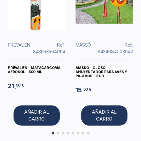
PREVALIEN
Ref.:
MASSÓ
Ref.:
8436535640114
8424084008042
PREVALIEN - MATACARCOMA
MASSO - GLOBO
AEROSOL - 500 ML
AHUYENTADOR PARA AVES Y
PAJAROS - 2 UD
21
90 €
,
15
50 €
,
AÑADIR AL
AÑADIR AL
CARRO
CARRO