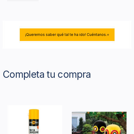
¡Queremos saber qué tal te ha ido! Cuéntanos.⭐
Completa tu compra