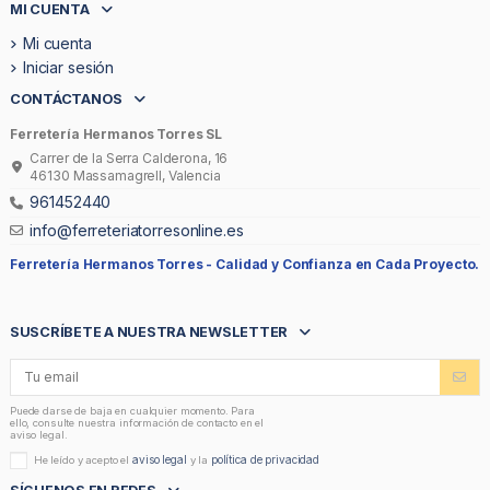
MI CUENTA
Mi cuenta
Iniciar sesión
CONTÁCTANOS
Ferretería Hermanos Torres SL
Carrer de la Serra Calderona, 16
46130 Massamagrell, Valencia
961452440
info@ferreteriatorresonline.es
Ferretería Hermanos Torres -
Calidad y Confianza en Cada Proyecto.
SUSCRÍBETE A NUESTRA NEWSLETTER
Puede darse de baja en cualquier momento. Para
ello, consulte nuestra información de contacto en el
aviso legal.
aviso legal
política de privacidad
He leído y acepto el
y la