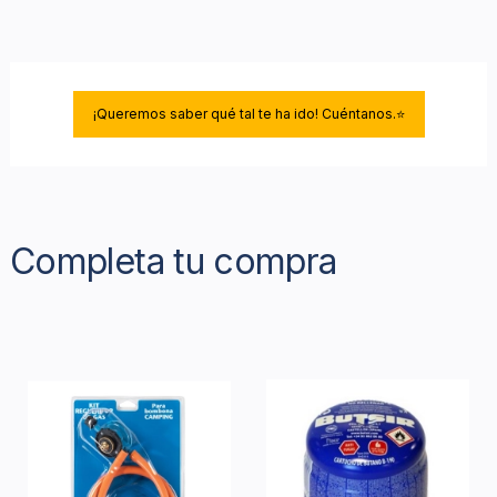
¡Queremos saber qué tal te ha ido! Cuéntanos.⭐
Completa tu compra