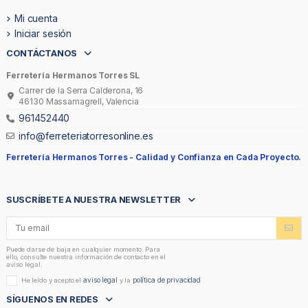
Mi cuenta
Iniciar sesión
CONTÁCTANOS
Ferretería Hermanos Torres SL
Carrer de la Serra Calderona, 16
46130 Massamagrell, Valencia
961452440
info@ferreteriatorresonline.es
Ferretería Hermanos Torres -
Calidad y Confianza en Cada Proyecto.
SUSCRÍBETE A NUESTRA NEWSLETTER
Puede darse de baja en cualquier momento. Para
ello, consulte nuestra información de contacto en el
aviso legal.
aviso legal
política de privacidad
He leído y acepto el
y la
SÍGUENOS EN REDES