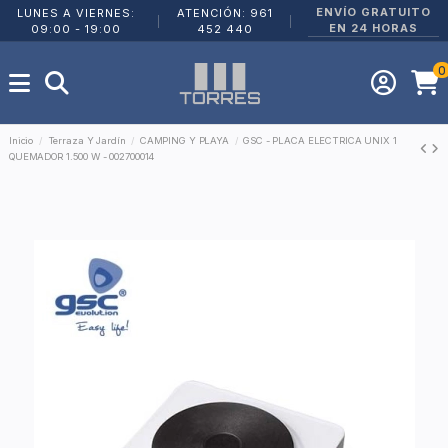
ENVÍO GRATUITO
LUNES A VIERNES:
ATENCIÓN: 961
|
|
EN 24 HORAS
09:00 - 19:00
452 440
0
Inicio
Terraza Y Jardín
CAMPING Y PLAYA
GSC - PLACA ELECTRICA UNIX 1
QUEMADOR 1.500 W - 002700014