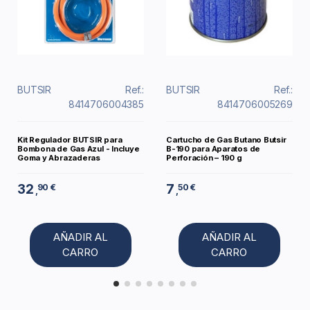
BUTSIR
Ref.:
BUTSIR
Ref.:
8414706004385
8414706005269
Kit Regulador BUTSIR para
Cartucho de Gas Butano Butsir
Bombona de Gas Azul - Incluye
B-190 para Aparatos de
Goma y Abrazaderas
Perforación – 190 g
32
7
90 €
50 €
,
,
AÑADIR AL
AÑADIR AL
CARRO
CARRO