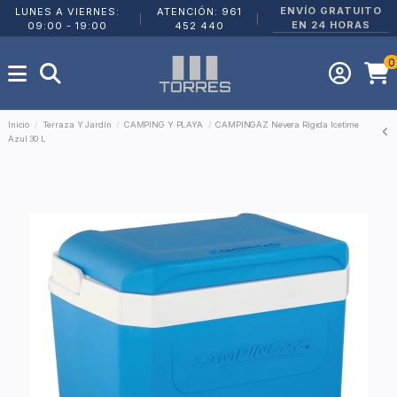
ENVÍO GRATUITO
LUNES A VIERNES:
ATENCIÓN: 961
|
|
EN 24 HORAS
09:00 - 19:00
452 440
0
Inicio
Terraza Y Jardín
CAMPING Y PLAYA
CAMPINGAZ Nevera Rígida Icetime
Azul 30 L