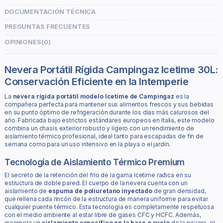
DOCUMENTACIÓN TÉCNICA
PREGUNTAS FRECUENTES
OPINIONES
(0)
Nevera Portátil Rígida Campingaz Icetime 30L:
Conservación Eficiente en la Intemperie
La
nevera rígida portátil modelo Icetime de Campingaz
es la
compañera perfecta para mantener sus alimentos frescos y sus bebidas
en su punto óptimo de refrigeración durante los días más calurosos del
año. Fabricada bajo estrictos estándares europeos en Italia, este modelo
combina un chasis exterior robusto y ligero con un rendimiento de
aislamiento térmico profesional, ideal tanto para escapadas de fin de
semana como para un uso intensivo en la playa o el jardín.
Tecnología de Aislamiento Térmico Premium
El secreto de la retención del frío de la gama Icetime radica en su
estructura de doble pared. El cuerpo de la nevera cuenta con un
aislamiento de
espuma de poliuretano inyectado
de gran densidad,
que rellena cada rincón de la estructura de manera uniforme para evitar
cualquier puente térmico. Esta tecnología es completamente respetuosa
con el medio ambiente al estar libre de gases CFC y HCFC. Además,
incorpora un
aislamiento específico en la base o suelo
de la nevera, el