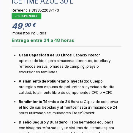
ICETIME AZUL 30 L
Referencia
3138522087173
DISPONIBLE
49
90 €
,
Impuestos incluidos
Entrega entre 24 a 48 horas
Gran Capacidad de 30 Litros:
Espacio interior
optimizado ideal para almacenar alimentos, botellas y
refrescos en sus jornadas de camping, playa o
excursiones familiares.
Aislamiento de Poliuretano Inyectado:
Cuerpo
protegido con espuma de poliuretano inyectado de alta
calidad, totalmente libre de componentes CFC o HCFC.
Rendimiento Térmico de 24 Horas:
Capaz de conservar
el frío de sus bebidas y alimentos hasta un máximo de 24
horas utilizando acumuladores Freez’ Pack®.
Diseño Seguro y Duradero:
Tapa hermética equipada
con bisagras reforzadas y un sistema de cerradura para