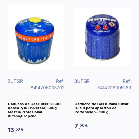
BUTSIR
Ref.:
BUTSIR
Ref.:
8414706005702
8414706005269
Cartucho de Gas Butsir B-500
Cartucho de Gas Butano Butsir
Rosca 7/16 Universal | 500g
B-190 para Aparatos de
Mezcla Profesional
Perforación – 190 g
Butano/Propano
7
50 €
,
13
50 €
,