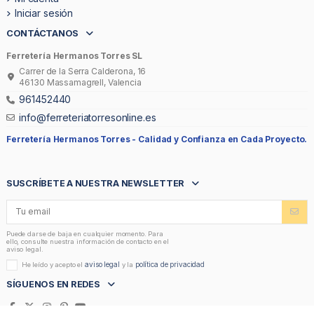
Iniciar sesión
CONTÁCTANOS
Ferretería Hermanos Torres SL
Carrer de la Serra Calderona, 16
46130 Massamagrell, Valencia
961452440
info@ferreteriatorresonline.es
Ferretería Hermanos Torres -
Calidad y Confianza en Cada Proyecto.
SUSCRÍBETE A NUESTRA NEWSLETTER
Puede darse de baja en cualquier momento. Para
ello, consulte nuestra información de contacto en el
aviso legal.
aviso legal
política de privacidad
He leído y acepto el
y la
SÍGUENOS EN REDES