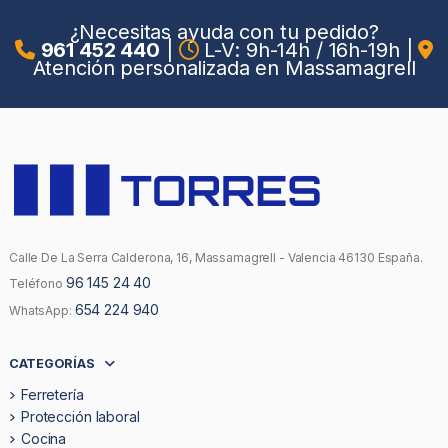
¿Necesitas ayuda con tu pedido?
961 452 440
|
L-V: 9h-14h / 16h-19h
|
Atención personalizada en Massamagrell
Calle De La Serra Calderona, 16, Massamagrell - Valencia 46130 España.
96 145 24 40
Teléfono
654 224 940
WhatsApp:
CATEGORÍAS
Ferretería
Protección laboral
Cocina