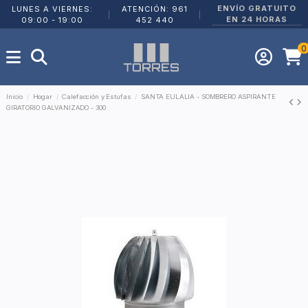
ENVÍO GRATUITO
LUNES A VIERNES:
ATENCIÓN: 961
|
|
EN 24 HORAS
09:00 - 19:00
452 440
0
Inicio
Hogar
Calefacción y Estufas
SANTA EULALIA - SOMBRERO ASPIRANTE
GIRATORIO GALVANIZADO - 300