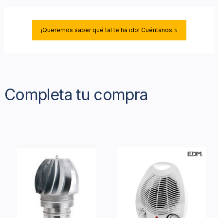
¡Queremos saber qué tal te ha ido! Cuéntanos.⭐
Completa tu compra