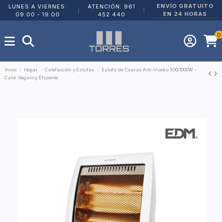
ENVÍO GRATUITO
LUNES A VIERNES:
ATENCIÓN: 961
|
|
EN 24 HORAS
09:00 - 19:00
452 440
0
Inicio
Hogar
Calefacción y Estufas
Estufa de Cuarzo Anti-Vuelco 500/1000W –
Calor Seguro y Eficiente