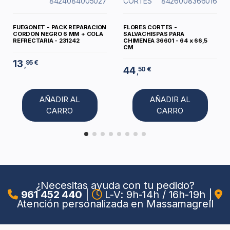
8424084005027
CORTÉS
8426008366016
FUEGONET - PACK REPARACION
FLORES CORTES -
CORDON NEGRO 6 MM + COLA
SALVACHISPAS PARA
REFRECTARIA - 231242
CHIMENEA 36601 - 64 x 66,5
CM
13
95 €
,
44
50 €
,
AÑADIR AL
AÑADIR AL
CARRO
CARRO
¿Necesitas ayuda con tu pedido?
961 452 440
|
L-V: 9h-14h / 16h-19h
|
Atención personalizada en Massamagrell