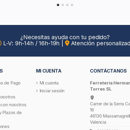
¿Necesitas ayuda con tu pedido?
L-V: 9h-14h / 16h-19h
|
Atención personaliza
S
MI CUENTA
CONTÁCTANOS
s de Pago
Mi cuenta
Ferretería Herma
Torres SL
Iniciar sesión
nosotros
Carrer de la Serra C
 con nosotros
16
y Plazos de
46130 Massamagrell
a
Valencia
iones