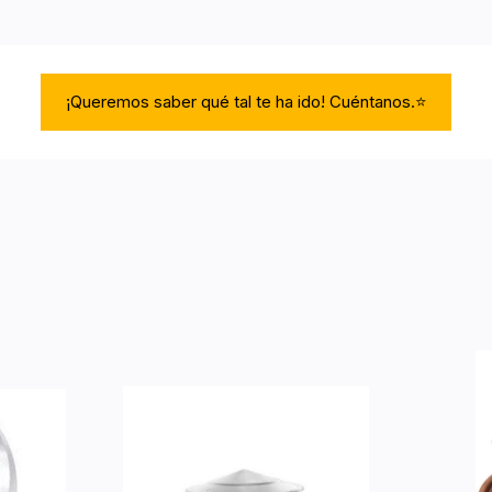
¡Queremos saber qué tal te ha ido! Cuéntanos.⭐