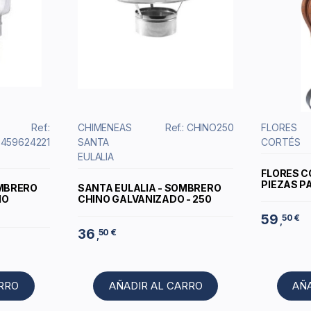
Ref.:
CHIMENEAS
Ref.: CHINO250
FLORES
459624221
SANTA
CORTÉS
EULALIA
FLORES C
PIEZAS P
OMBRERO
SANTA EULALIA - SOMBRERO
IO
CHINO GALVANIZADO - 250
59
50 €
,
36
50 €
,
ARRO
AÑADIR AL CARRO
AÑ