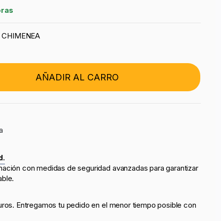
oras
A CHIMENEA
AÑADIR AL CARRO
a
d.
mación con medidas de seguridad avanzadas para garantizar
able.
uros. Entregamos tu pedido en el menor tiempo posible con