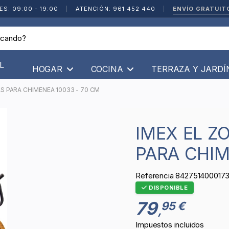
ENVÍO GRATUIT
ES: 09:00 - 19:00
|
ATENCIÓN: 961 452 440
|
L
HOGAR
COCINA
TERRAZA Y JARD
AS PARA CHIMENEA 10033 - 70 CM
IMEX EL ZORRO - PACK DE 5 PIEZAS
PARA CHIM
Referencia
842751400017
DISPONIBLE
79
95 €
,
Impuestos incluidos