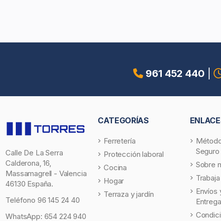
961 452 440
|
CATEGORÍAS
ENLACE
Ferretería
Método
Seguro
Calle De La Serra
Protección laboral
Calderona, 16,
Sobre 
Cocina
Massamagrell - Valencia
Trabaja
Hogar
46130 España.
Envíos 
Terraza y jardín
Teléfono
96 145 24 40
Entreg
Condic
WhatsApp:
654 224 940