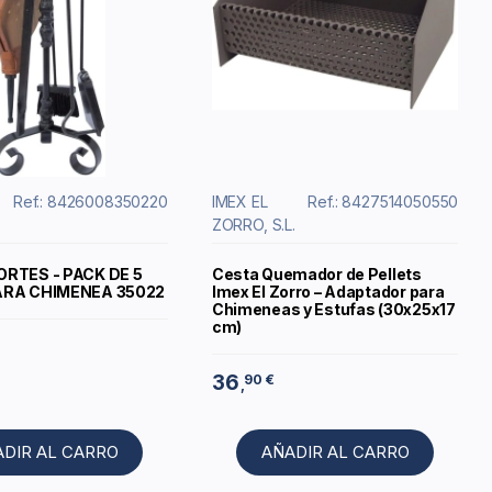
Ref.: 8426008350220
IMEX EL
Ref.: 8427514050550
ZORRO, S.L.
ORTES - PACK DE 5
Cesta Quemador de Pellets
ARA CHIMENEA 35022
Imex El Zorro – Adaptador para
Chimeneas y Estufas (30x25x17
cm)
36
90 €
,
ADIR AL CARRO
AÑADIR AL CARRO