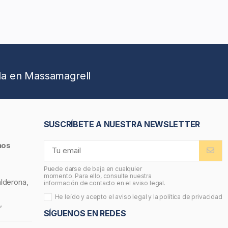
da en Massamagrell
SUSCRÍBETE A NUESTRA NEWSLETTER
nos
Puede darse de baja en cualquier
momento. Para ello, consulte nuestra
alderona,
información de contacto en el aviso legal.
He leído y acepto el
aviso legal
y la
política de privacidad
,
SÍGUENOS EN REDES