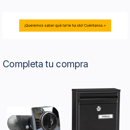
¡Queremos saber qué tal te ha ido! Cuéntanos.⭐
Completa tu compra