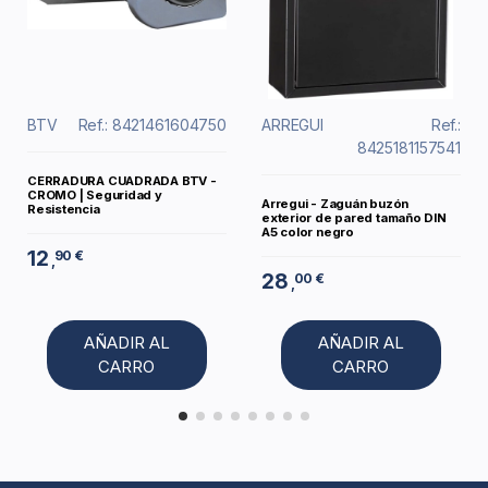
BTV
Ref.: 8421461604750
ARREGUI
Ref.:
8425181157541
CERRADURA CUADRADA BTV -
CROMO | Seguridad y
Arregui - Zaguán buzón
Resistencia
exterior de pared tamaño DIN
A5 color negro
12
90 €
,
28
00 €
,
AÑADIR AL
AÑADIR AL
CARRO
CARRO