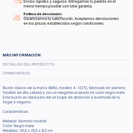
Envíos rápidos y seguros. Entregamos tu pedido en el
menor tiempo posible con total garantía.
Política de devolución.
Garantizamos tu satisfacción. Aceptamos devoluciones
en los plazos establecidos según condiciones.
MÁS INFORMACIÓN
DETALLES DEL PRODUCTO
OPINIONES
(0)
Buzón clásico de la marca AMIG, modelo 4- 12212, fabricado en aluminio
fundido de alta calidad y con un elegante acabado en color negro mate.
Este buzón es ideal para dar un toque de distinción a la entrada de tu
hogar o negocio.
Características:
Material: Aluminio fundido
Color: Negro mate
Medidas: 40,5 x 25,5 x 8,5 cm