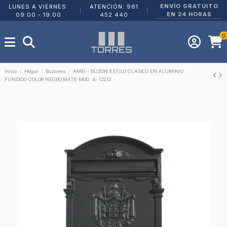
ENVÍO GRATUITO
LUNES A VIERNES:
ATENCIÓN: 961
|
|
EN 24 HORAS
09:00 - 19:00
452 440
0
Inicio
Hogar
Buzones
AMIG - BUZON ESTILO CLASICO EN ALUMINIO
FUNDIDO COLOR NEGRO MATE MOD. 4- 12212