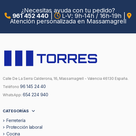
¿Necesitas ayuda con tu pedido?
961 452 440
|
L-V: 9h-14h / 16h-19h
|
Atención personalizada en Massamagrell
Calle De La Serra Calderona, 16, Massamagrell - Valencia 46130 España.
96 145 24 40
Teléfono
654 224 940
WhatsApp:
CATEGORÍAS
Ferretería
Protección laboral
Cocina