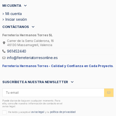
MI CUENTA
Mi cuenta
Iniciar sesión
CONTÁCTANOS
Ferretería Hermanos Torres SL
Carrer de la Serra Calderona, 16
46130 Massamagrell, Valencia
961452440
info@ferreteriatorresonline.es
Ferretería Hermanos Torres -
Calidad y Confianza en Cada Proyecto.
SUSCRÍBETE A NUESTRA NEWSLETTER
Puede darse de baja en cualquier momento. Para
ello, consulte nuestra información de contacto en el
aviso legal.
aviso legal
política de privacidad
He leído y acepto el
y la