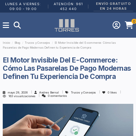
ENVÍO GRATUITO
LUNES A VIERNES:
ATENCIÓN: 961
|
|
EN 24 HORAS
09:00 - 19:00
452 440
0
Inicio
Blog
Trucos y Consejos
El Motor Invisible del E-commerce: Cómo las
Pasarelas de Pago Modernas Definen tu Experiencia de Compra
El Motor Invisible Del E-Commerce:
Cómo Las Pasarelas De Pago Modernas
Definen Tu Experiencia De Compra
mayo 29, 2026
Andres Bernal
Trucos y Consejos
0
likes
0 comentarios
163 visualizaciones