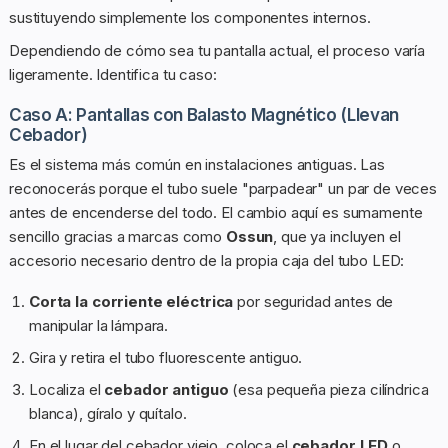
sustituyendo simplemente los componentes internos.
Dependiendo de cómo sea tu pantalla actual, el proceso varía
ligeramente. Identifica tu caso:
Caso A: Pantallas con Balasto Magnético (Llevan
Cebador)
Es el sistema más común en instalaciones antiguas. Las
reconocerás porque el tubo suele "parpadear" un par de veces
antes de encenderse del todo. El cambio aquí es sumamente
sencillo gracias a marcas como
Ossun
, que ya incluyen el
accesorio necesario dentro de la propia caja del tubo LED:
Corta la corriente eléctrica
por seguridad antes de
manipular la lámpara.
Gira y retira el tubo fluorescente antiguo.
Localiza el
cebador antiguo
(esa pequeña pieza cilíndrica
blanca), gíralo y quítalo.
En el lugar del cebador viejo, coloca el
cebador LED
o