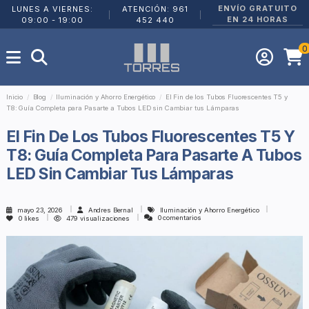
ENVÍO GRATUITO
LUNES A VIERNES:
ATENCIÓN: 961
|
|
EN 24 HORAS
09:00 - 19:00
452 440
0
Inicio
Blog
Iluminación y Ahorro Energético
El Fin de los Tubos Fluorescentes T5 y
T8: Guía Completa para Pasarte a Tubos LED sin Cambiar tus Lámparas
El Fin De Los Tubos Fluorescentes T5 Y
T8: Guía Completa Para Pasarte A Tubos
LED Sin Cambiar Tus Lámparas
mayo 23, 2026
Andres Bernal
Iluminación y Ahorro Energético
0 comentarios
0
likes
479 visualizaciones