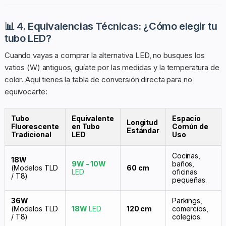
📊 4. Equivalencias Técnicas: ¿Cómo elegir tu
tubo LED?
Cuando vayas a comprar la alternativa LED, no busques los
vatios (W) antiguos, guíate por las medidas y la temperatura de
color. Aquí tienes la tabla de conversión directa para no
equivocarte:
Tubo
Equivalente
Espacio
Longitud
Fluorescente
en Tubo
Común de
Estándar
Tradicional
LED
Uso
Cocinas,
18W
9W - 10W
baños,
(Modelos TLD
60 cm
LED
oficinas
/ T8)
pequeñas.
36W
Parkings,
(Modelos TLD
18W
LED
120 cm
comercios,
/ T8)
colegios.