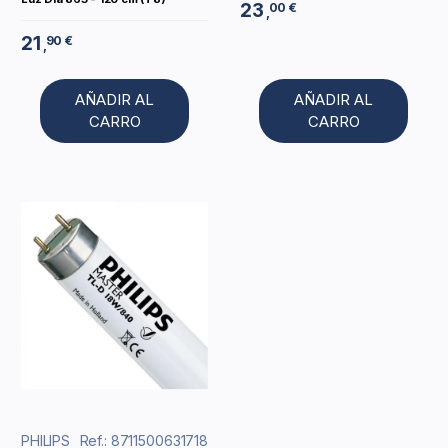
23
00 €
,
21
90 €
,
AÑADIR AL
AÑADIR AL
CARRO
CARRO
PHILIPS
Ref.: 8711500631718