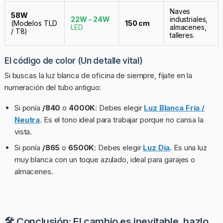
Naves
58W
22W - 24W
industriales,
(Modelos TLD
150 cm
LED
almacenes,
/ T8)
talleres.
El código de color (Un detalle vital)
Si buscas la luz blanca de oficina de siempre, fíjate en la
numeración del tubo antiguo:
Si ponía
/840
o
4000K
: Debes elegir
Luz Blanca Fría /
Neutra
. Es el tono ideal para trabajar porque no cansa la
vista.
Si ponía
/865
o
6500K
: Debes elegir
Luz Día
. Es una luz
muy blanca con un toque azulado, ideal para garajes o
almacenes.
🛠️ Conclusión: El cambio es inevitable, hazlo