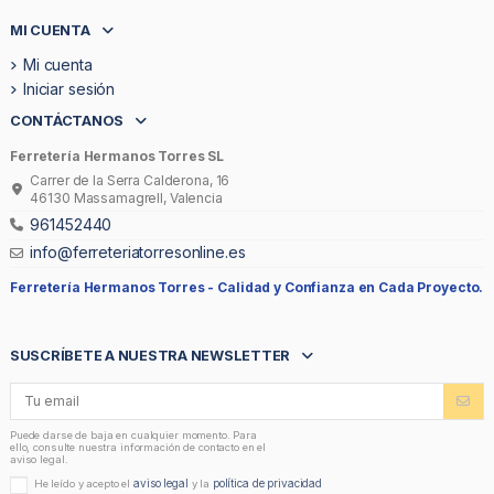
MI CUENTA
Mi cuenta
Iniciar sesión
CONTÁCTANOS
Ferretería Hermanos Torres SL
Carrer de la Serra Calderona, 16
46130 Massamagrell, Valencia
961452440
info@ferreteriatorresonline.es
Ferretería Hermanos Torres -
Calidad y Confianza en Cada Proyecto.
SUSCRÍBETE A NUESTRA NEWSLETTER
Puede darse de baja en cualquier momento. Para
ello, consulte nuestra información de contacto en el
aviso legal.
aviso legal
política de privacidad
He leído y acepto el
y la