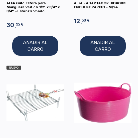
ALFA Grifo Esfera para
ALFA - ADAPTADOR HIDROBIS
Manguera Vertical 1/2" x 3/4" x
ENCHUFE RAPIDO - M/24
3/4" – Latón Cromado
12
50 €
,
30
95 €
,
AÑADIR AL
AÑADIR AL
CARRO
CARRO
NUEVO