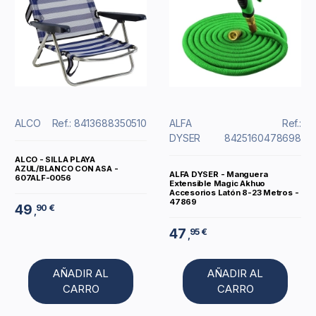
ALCO
Ref.: 8413688350510
ALFA
Ref.:
DYSER
8425160478698
ALCO - SILLA PLAYA
AZUL/BLANCO CON ASA -
ALFA DYSER - Manguera
607ALF-0056
Extensible Magic Akhuo
Accesorios Latón 8-23 Metros -
47869
49
90 €
,
47
95 €
,
AÑADIR AL
AÑADIR AL
CARRO
CARRO