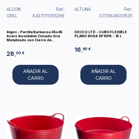
ALGON
Ref.:
ALTUNA
Ref.:
GRILL
8437011265296
0729848001535
Algon - Parrilla Barbacoa 45x45
DECCO LTD - CUBO FLEXIBLE
Acero Inoxidable Zincado Gris
PLANO ROSA SP15PK - 15 L
Metalizado con Cierre de...
16
90 €
,
28
00 €
,
AÑADIR AL
AÑADIR AL
CARRO
CARRO