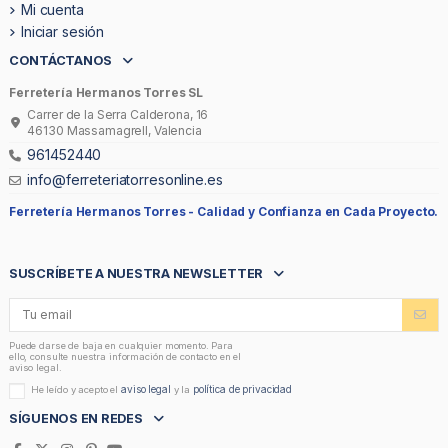
Mi cuenta
Iniciar sesión
CONTÁCTANOS
Ferretería Hermanos Torres SL
Carrer de la Serra Calderona, 16
46130 Massamagrell, Valencia
961452440
info@ferreteriatorresonline.es
Ferretería Hermanos Torres -
Calidad y Confianza en Cada Proyecto.
SUSCRÍBETE A NUESTRA NEWSLETTER
Puede darse de baja en cualquier momento. Para
ello, consulte nuestra información de contacto en el
aviso legal.
aviso legal
política de privacidad
He leído y acepto el
y la
SÍGUENOS EN REDES