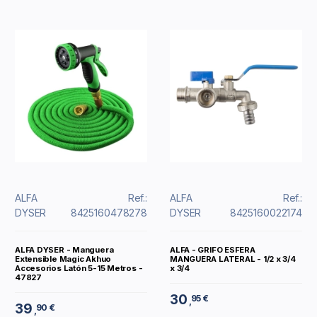
ALFA
Ref.:
ALFA
Ref.:
DYSER
8425160478278
DYSER
8425160022174
ALFA DYSER - Manguera
ALFA - GRIFO ESFERA
Extensible Magic Akhuo
MANGUERA LATERAL - 1/2 x 3/4
Accesorios Latón 5-15 Metros -
x 3/4
47827
30
95 €
,
39
90 €
,