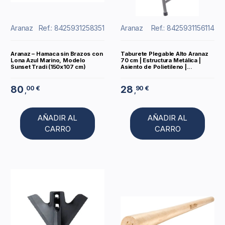
Aranaz
Ref.: 8425931258351
Aranaz
Ref.: 8425931156114
Aranaz – Hamaca sin Brazos con
Taburete Plegable Alto Aranaz
Lona Azul Marino, Modelo
70 cm | Estructura Metálica |
Sunset Tradi (150x107 cm)
Asiento de Polietileno |...
80
28
00 €
90 €
,
,
AÑADIR AL
AÑADIR AL
CARRO
CARRO