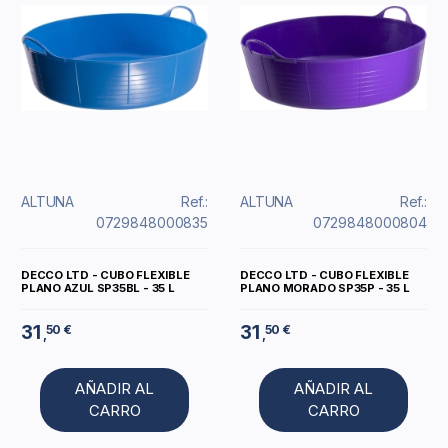
ALTUNA
Ref.:
ALTUNA
Ref.:
0729848000835
0729848000804
DECCO LTD - CUBO FLEXIBLE
DECCO LTD - CUBO FLEXIBLE
PLANO AZUL SP35BL - 35 L
PLANO MORADO SP35P - 35 L
31
31
50 €
50 €
,
,
AÑADIR AL
AÑADIR AL
CARRO
CARRO