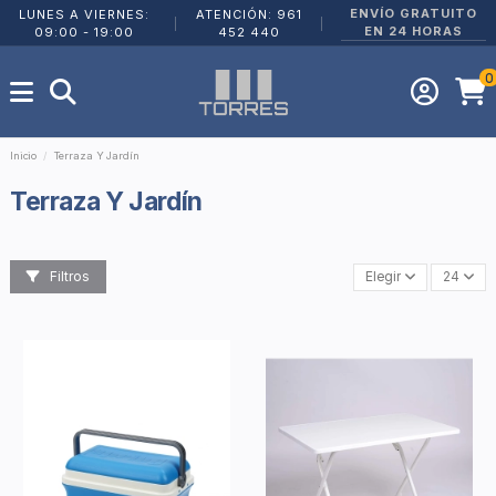
ENVÍO GRATUITO
LUNES A VIERNES:
ATENCIÓN: 961
|
|
EN 24 HORAS
09:00 - 19:00
452 440
0
Inicio
Terraza Y Jardín
Terraza Y Jardín
Filtros
Elegir
24