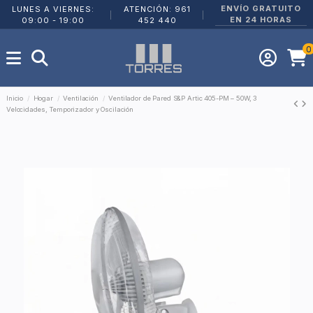
ENVÍO GRATUITO
LUNES A VIERNES:
ATENCIÓN: 961
|
|
EN 24 HORAS
09:00 - 19:00
452 440
0
Inicio
Hogar
Ventilación
Ventilador de Pared S&P Artic 405-PM – 50W, 3
Velocidades, Temporizador y Oscilación