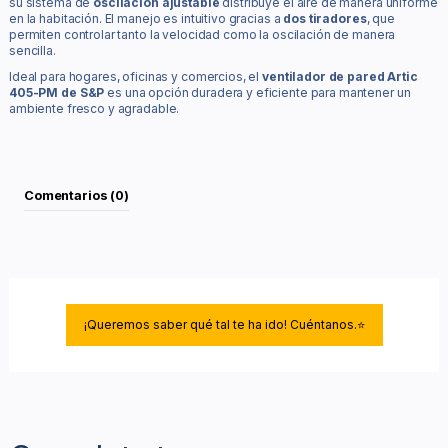
su sistema de
oscilación ajustable
distribuye el aire de manera uniforme
en la habitación. El manejo es intuitivo gracias a
dos tiradores
, que
permiten controlar tanto la velocidad como la oscilación de manera
sencilla.
Ideal para hogares, oficinas y comercios, el
ventilador de pared Artic
405-PM de S&P
es una opción duradera y eficiente para mantener un
ambiente fresco y agradable.
Comentarios (0)
¡Queremos saber qué tal te ha ido! Cuéntanos.⭐