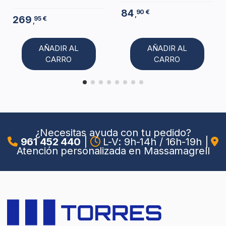
84
90 €
,
269
95 €
,
AÑADIR AL
AÑADIR AL
CARRO
CARRO
¿Necesitas ayuda con tu pedido?
961 452 440
|
L-V: 9h-14h / 16h-19h
|
Atención personalizada en Massamagrell