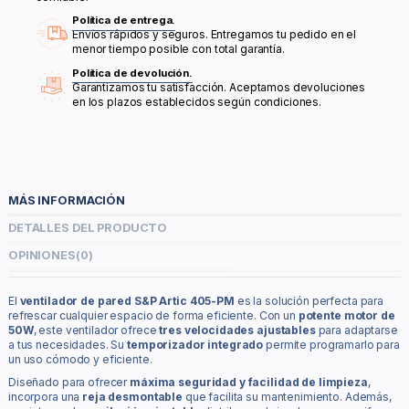
Política de entrega.
Envíos rápidos y seguros. Entregamos tu pedido en el
menor tiempo posible con total garantía.
Política de devolución.
Garantizamos tu satisfacción. Aceptamos devoluciones
en los plazos establecidos según condiciones.
MÁS INFORMACIÓN
DETALLES DEL PRODUCTO
OPINIONES
(0)
El
ventilador de pared S&P Artic 405-PM
es la solución perfecta para
refrescar cualquier espacio de forma eficiente. Con un
potente motor de
50W
, este ventilador ofrece
tres velocidades ajustables
para adaptarse
a tus necesidades. Su
temporizador integrado
permite programarlo para
un uso cómodo y eficiente.
Diseñado para ofrecer
máxima seguridad y facilidad de limpieza
,
incorpora una
reja desmontable
que facilita su mantenimiento. Además,