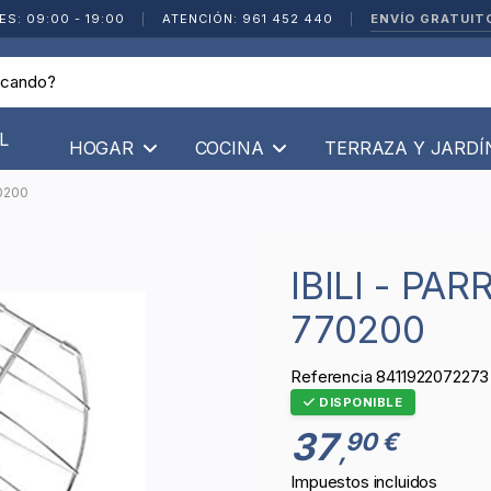
ENVÍO GRATUIT
ES: 09:00 - 19:00
|
ATENCIÓN: 961 452 440
|
L
HOGAR
COCINA
TERRAZA Y JARD
70200
IBILI - PARRILLA RODABALLO INOX -
770200
Referencia
8411922072273
DISPONIBLE
37
90 €
,
Impuestos incluidos