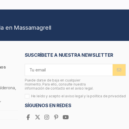
da en Massamagrell
SUSCRÍBETE A NUESTRA NEWSLETTER
nos
Puede darse de baja en cualquier
momento. Para ello, consulte nuestra
alderona,
información de contacto en el aviso legal.
He leído y acepto el
aviso legal
y la
política de privacidad
,
SÍGUENOS EN REDES