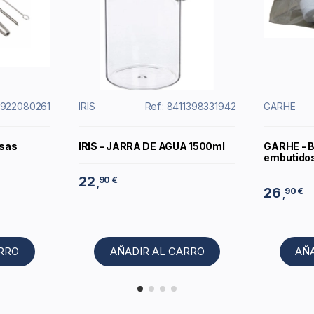
11922080261
IRIS
Ref.: 8411398331942
GARHE
lsas
IRIS - JARRA DE AGUA 1500ml
GARHE - B
embutidos
22
90 €
,
26
90 €
,
ARRO
AÑADIR AL CARRO
AÑ