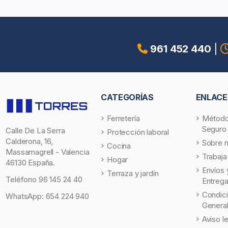
961 452 440
|
CATEGORÍAS
ENLACE
Ferretería
Método
Seguro
Calle De La Serra
Protección laboral
Calderona, 16,
Sobre 
Cocina
Massamagrell - Valencia
Trabaja
Hogar
46130 España.
Envíos 
Terraza y jardín
Teléfono
96 145 24 40
Entreg
Condic
WhatsApp:
654 224 940
Genera
Aviso l