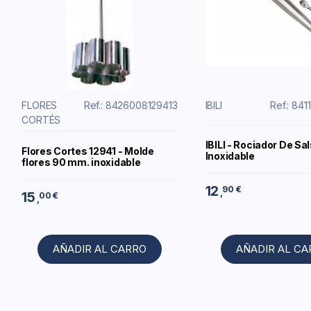
FLORES
Ref.: 8426008129413
IBILI
Ref.: 84
CORTÉS
IBILI - Rociador De Sa
Flores Cortes 12941 - Molde
Inoxidable
flores 90 mm. inoxidable
12
90 €
,
15
00 €
,
AÑADIR AL CARRO
AÑADIR AL C