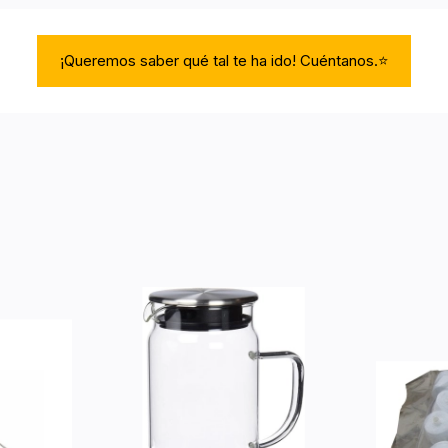
¡Queremos saber qué tal te ha ido! Cuéntanos.⭐