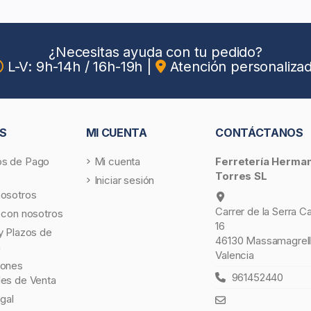
¿Necesitas ayuda con tu pedido?
L-V: 9h-14h / 16h-19h
|
Atención personaliza
S
MI CUENTA
CONTÁCTANOS
s de Pago
Mi cuenta
Ferretería Herma
Torres SL
Iniciar sesión
nosotros
Carrer de la Serra C
 con nosotros
16
y Plazos de
46130 Massamagrell
a
Valencia
iones
961452440
les de Venta
egal