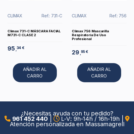
CLIMAX
Ref.: 731-C
CLIMAX
Ref.: 756
Climax 731-C MÁSCARA FACIAL
Climax 756 Mascarilla
M731-C CLASE 2
Respiratoria De Uso
Profesional
95
34 €
,
29
95 €
,
AÑADIR AL
AÑADIR AL
CARRO
CARRO
¿Necesitas ayuda con tu pedido?
961 452 440
|
L-V: 9h-14h / 16h-19h
|
Atención personalizada en Massamagrell