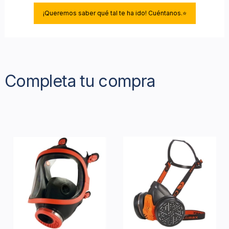
¡Queremos saber qué tal te ha ido! Cuéntanos.⭐
Completa tu compra