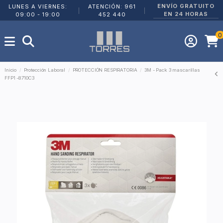
ENVÍO GRATUITO
LUNES A VIERNES:
ATENCIÓN: 961
|
|
EN 24 HORAS
09:00 - 19:00
452 440
0
Inicio
Protección Laboral
PROTECCIÓN RESPIRATORIA
3M - Pack 3 mascarillas
FFP1 -8710C3