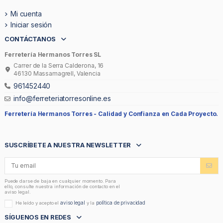
Mi cuenta
Iniciar sesión
CONTÁCTANOS
Ferretería Hermanos Torres SL
Carrer de la Serra Calderona, 16
46130 Massamagrell, Valencia
961452440
info@ferreteriatorresonline.es
Ferretería Hermanos Torres -
Calidad y Confianza en Cada Proyecto.
SUSCRÍBETE A NUESTRA NEWSLETTER
Puede darse de baja en cualquier momento. Para
ello, consulte nuestra información de contacto en el
aviso legal.
aviso legal
política de privacidad
He leído y acepto el
y la
SÍGUENOS EN REDES