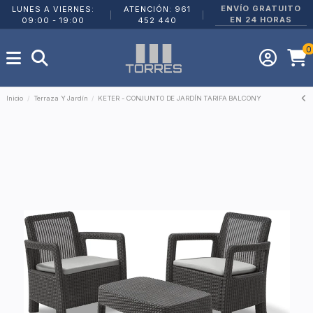
ENVÍO GRATUITO
LUNES A VIERNES:
ATENCIÓN: 961
|
|
EN 24 HORAS
09:00 - 19:00
452 440
0
Inicio
Terraza Y Jardín
KETER - CONJUNTO DE JARDÍN TARIFA BALCONY