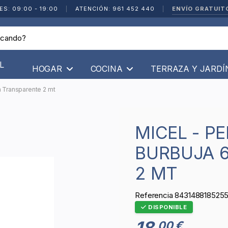
ENVÍO GRATUIT
ES: 09:00 - 19:00
|
ATENCIÓN: 961 452 440
|
L
HOGAR
COCINA
TERRAZA Y JARD
m Transparente 2 mt
MICEL - PERFIL MAMPARA
BURBUJA 
2 MT
Referencia
843148818525
DISPONIBLE
18
00 €