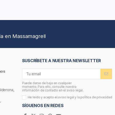
da en Massamagrell
SUSCRÍBETE A NUESTRA NEWSLETTER
nos
Puede darse de baja en cualquier
momento. Para ello, consulte nuestra
alderona,
información de contacto en el aviso legal.
He leído y acepto el
aviso legal
y la
política de privacidad
,
SÍGUENOS EN REDES