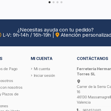
¿Necesitas ayuda con tu pedido?
L-V: 9h-14h / 16h-19h
|
Atención personaliza
S
MI CUENTA
CONTÁCTANOS
s de Pago
Mi cuenta
Ferretería Herma
Torres SL
Iniciar sesión
nosotros
Carrer de la Serra C
 con nosotros
16
y Plazos de
46130 Massamagrell
a
Valencia
iones
961452440