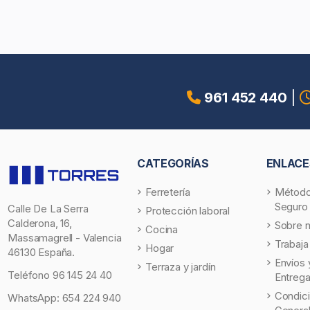
961 452 440
|
CATEGORÍAS
ENLACE
Ferretería
Método
Seguro
Calle De La Serra
Protección laboral
Calderona, 16,
Sobre 
Cocina
Massamagrell - Valencia
Trabaja
Hogar
46130 España.
Envíos 
Terraza y jardín
Teléfono
96 145 24 40
Entreg
Condic
WhatsApp:
654 224 940