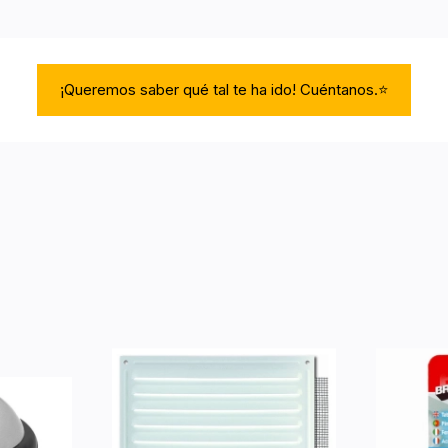
¡Queremos saber qué tal te ha ido! Cuéntanos.⭐