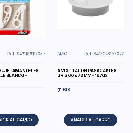
Ref.: 8421196117037
AMIG
Ref.: 8413023197022
 SUJETAMANTELES
AMIG - TAPON PASACABLES
LE BLANCO -
GRIS 60 x 72 MM - 19702
7
90 €
,
ADIR AL CARRO
AÑADIR AL CARRO