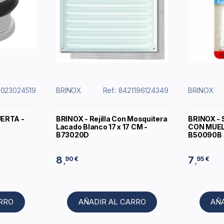
13023024519
BRINOX
Ref.: 8421196124349
BRINOX
UERTA -
BRINOX - Rejilla Con Mosquitera
BRINOX -
Lacado Blanco 17 x 17 CM -
CON MUEL
B73020D
B50090B
8
7
90 €
95 €
,
,
ARRO
AÑADIR AL CARRO
AÑ