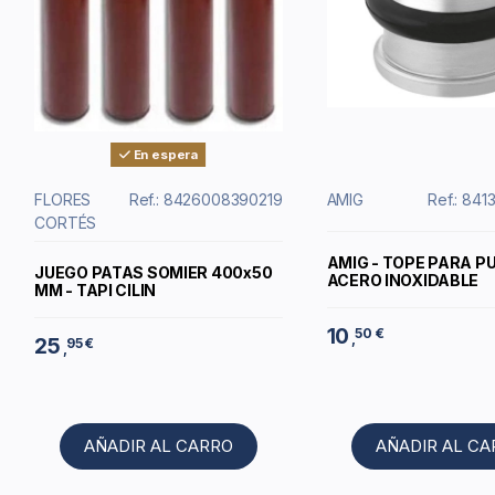
En espera
FLORES
Ref.: 8426008390219
AMIG
Ref.: 84
CORTÉS
AMIG - TOPE PARA P
JUEGO PATAS SOMIER 400x50
ACERO INOXIDABLE
MM - TAPI CILIN
10
50 €
,
25
95 €
,
AÑADIR AL CARRO
AÑADIR AL C