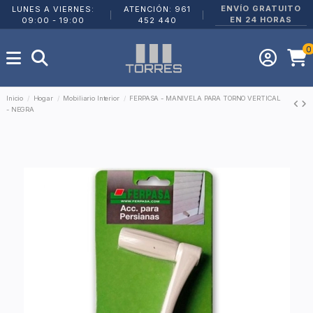
ENVÍO GRATUITO
LUNES A VIERNES:
ATENCIÓN: 961
|
|
EN 24 HORAS
09:00 - 19:00
452 440
0
Inicio
Hogar
Mobiliario Interior
FERPASA - MANIVELA PARA TORNO VERTICAL
- NEGRA