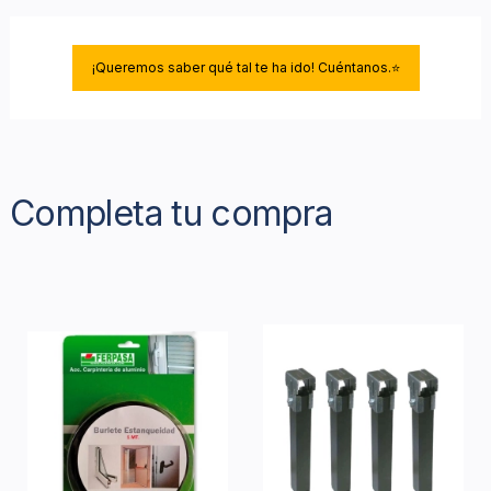
¡Queremos saber qué tal te ha ido! Cuéntanos.⭐
Completa tu compra