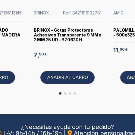
421196113145
BRINOX
Ref.: 8421196102781
AMIG
NADO
BRINOX - Gotas Protectoras
PALOMILL
O MADERA
Adhesivas Transparente 9 MM x
- 500x32
2 MM 25 UD - B70620H
11
90 €
,
7
90 €
,
ARRO
AÑADIR AL CARRO
AÑ
¿Necesitas ayuda con tu pedido?
L-V: 9h-14h / 16h-19h
|
Atención personaliza