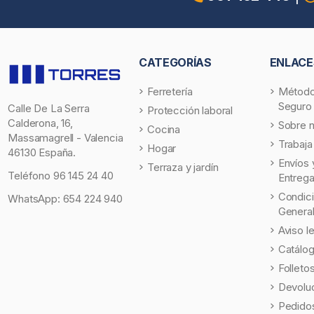
CATEGORÍAS
ENLACE
Ferretería
Método
Seguro
Calle De La Serra
Protección laboral
Calderona, 16,
Sobre 
Cocina
Massamagrell - Valencia
Trabaja
Hogar
46130 España.
Envíos 
Terraza y jardín
Teléfono
96 145 24 40
Entreg
Condic
WhatsApp:
654 224 940
Genera
Aviso l
Catálo
Folleto
Devolu
Pedidos