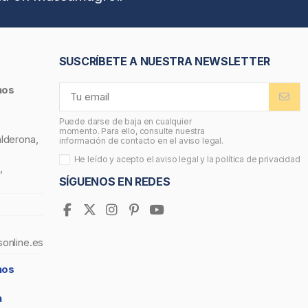
SUSCRÍBETE A NUESTRA NEWSLETTER
nos
Puede darse de baja en cualquier
momento. Para ello, consulte nuestra
alderona,
información de contacto en el aviso legal.
He leído y acepto el
aviso legal
y la
política de privacidad
,
SÍGUENOS EN REDES
sonline.es
nos
a