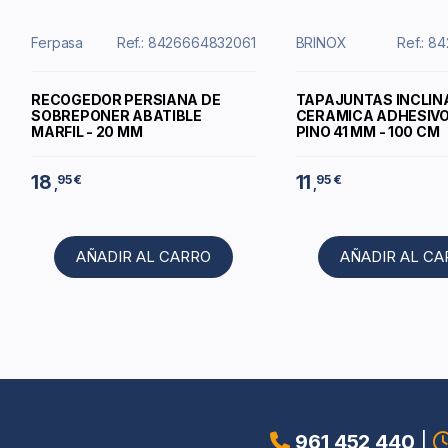
Ferpasa
Ref.: 8426664832061
BRINOX
Ref.: 8
RECOGEDOR PERSIANA DE
TAPAJUNTAS INCLI
SOBREPONER ABATIBLE
CERAMICA ADHESIV
MARFIL - 20 MM
PINO 41 MM - 100 CM
18
11
95 €
95 €
,
,
AÑADIR AL CARRO
AÑADIR AL C
961 452 440
|