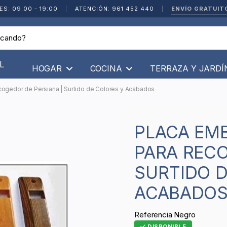
ENVÍO GRATUIT
ES: 09:00 - 19:00
|
ATENCIÓN: 961 452 440
|
L
HOGAR
COCINA
TERRAZA Y JARD
ogedor de Persiana | Surtido de Colores y Acabados
PLACA EMBELLECEDORA FERPASA
PARA RECO
SURTIDO D
ACABADO
Referencia
Negro
DISPONIBLE