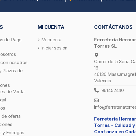
S
MI CUENTA
CONTÁCTANOS
s de Pago
Mi cuenta
Ferretería Herma
Torres SL
Iniciar sesión
nosotros
Carrer de la Serra C
 con nosotros
16
y Plazos de
46130 Massamagrell
a
Valencia
iones
961452440
les de Venta
egal
info@ferreteriatorre
gos
s de oferta
Ferretería Herma
ciones
Torres -
Calidad y
Confianza en Cad
 y Entregas