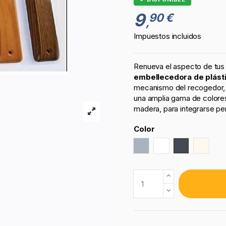
9
90 €
,
Impuestos incluidos
Renueva el aspecto de tus
embellecedora de plásti
mecanismo del recogedor, a
una amplia gama de colore
madera, para integrarse pe
Color
Gris
Blanco
Negro
Marfil