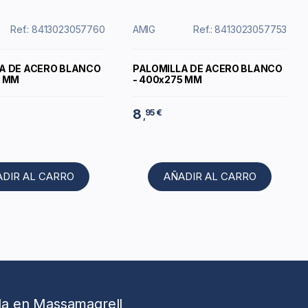
Ref.: 8413023057760
AMIG
Ref.: 8413023057753
A DE ACERO BLANCO
PALOMILLA DE ACERO BLANCO
5 MM
- 400x275 MM
8
95 €
,
ADIR AL CARRO
AÑADIR AL CARRO
da en Massamagrell