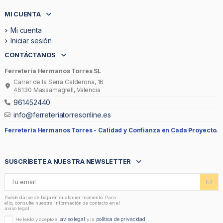
MI CUENTA
Mi cuenta
Iniciar sesión
CONTÁCTANOS
Ferretería Hermanos Torres SL
Carrer de la Serra Calderona, 16
46130 Massamagrell, Valencia
961452440
info@ferreteriatorresonline.es
Ferretería Hermanos Torres -
Calidad y Confianza en Cada Proyecto.
SUSCRÍBETE A NUESTRA NEWSLETTER
Puede darse de baja en cualquier momento. Para
ello, consulte nuestra información de contacto en el
aviso legal.
aviso legal
política de privacidad
He leído y acepto el
y la