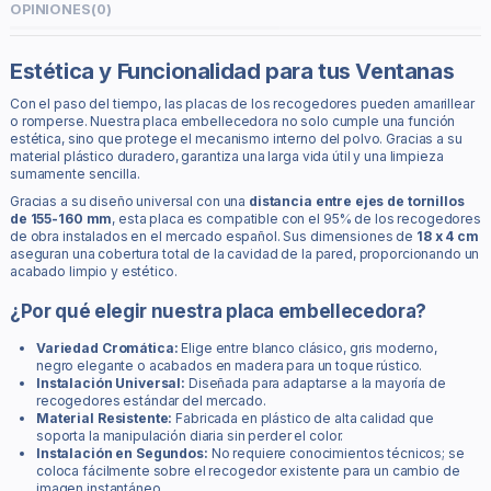
OPINIONES
(0)
Estética y Funcionalidad para tus Ventanas
Con el paso del tiempo, las placas de los recogedores pueden amarillear
o romperse. Nuestra placa embellecedora no solo cumple una función
estética, sino que protege el mecanismo interno del polvo. Gracias a su
material plástico duradero, garantiza una larga vida útil y una limpieza
sumamente sencilla.
Gracias a su diseño universal con una
distancia entre ejes de tornillos
de 155-160 mm
, esta placa es compatible con el 95% de los recogedores
de obra instalados en el mercado español. Sus dimensiones de
18 x 4 cm
aseguran una cobertura total de la cavidad de la pared, proporcionando un
acabado limpio y estético.
¿Por qué elegir nuestra placa embellecedora?
Variedad Cromática:
Elige entre blanco clásico, gris moderno,
negro elegante o acabados en madera para un toque rústico.
Instalación Universal:
Diseñada para adaptarse a la mayoría de
recogedores estándar del mercado.
Material Resistente:
Fabricada en plástico de alta calidad que
soporta la manipulación diaria sin perder el color.
Instalación en Segundos:
No requiere conocimientos técnicos; se
coloca fácilmente sobre el recogedor existente para un cambio de
imagen instantáneo.