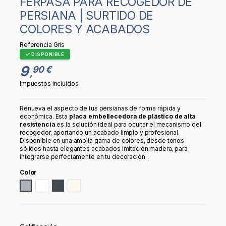
FERPASA PARA RECOGEDOR DE
PERSIANA | SURTIDO DE
COLORES Y ACABADOS
Referencia
Gris
DISPONIBLE
9
90 €
,
Impuestos incluidos
Renueva el aspecto de tus persianas de forma rápida y
económica. Esta
placa embellecedora de plástico de alta
resistencia
es la solución ideal para ocultar el mecanismo del
recogedor, aportando un acabado limpio y profesional.
Disponible en una amplia gama de colores, desde tonos
sólidos hasta elegantes acabados imitación madera, para
integrarse perfectamente en tu decoración.
Color
Gris
Blanco
Negro
Marfil