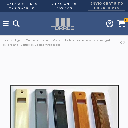
ENVÍO GRATUITO
LUNES A VIERNES:
ATENCIÓN: 961
|
|
EN 24 HORAS
09:00 - 19:00
452 440
0
Inicio
Hogar
Mobiliario Interior
Placa Embellecedora Ferpasa para Recogedor
de Persiana | Surtido de Colores y Acabados