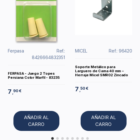
Ferpasa
Ref.:
MICEL
Ref.: 96420
8426664832351
Soporte Metálico para
Larguero de Cama 40 mm –
FERPASA - Juego 2 Topes
Herraje Micel SMR02 Zincado
Persiana Color Marfil - 83235
7
50 €
,
7
90 €
,
AÑADIR AL
AÑADIR AL
CARRO
CARRO